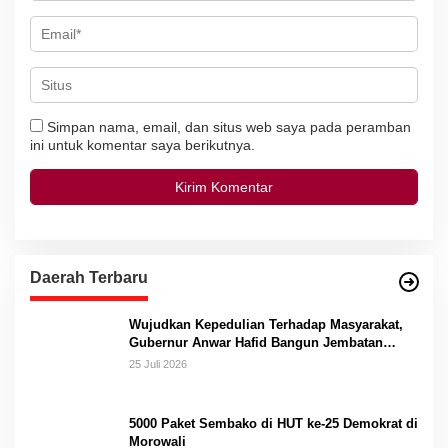
Simpan nama, email, dan situs web saya pada peramban
ini untuk komentar saya berikutnya.
Daerah Terbaru
Wujudkan Kepedulian Terhadap Masyarakat,
Gubernur Anwar Hafid Bangun Jembatan
Gantung Masungkang dengan Dana Pribadi
25 Juli 2026
5000 Paket Sembako di HUT ke-25 Demokrat di
Morowali