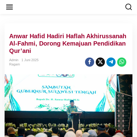
L
e
w
a
t
i
Anwar Hafid Hadiri Haflah Akhirussanah
k
e
Al-Fahmi, Dorong Kemajuan Pendidikan
k
Qur’ani
o
n
Admin
1 Juni 2025
t
Ragam
e
n