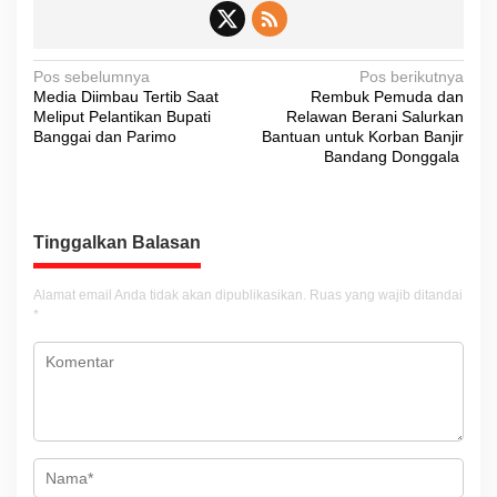
N
Pos sebelumnya
Pos berikutnya
Media Diimbau Tertib Saat
Rembuk Pemuda dan
a
Meliput Pelantikan Bupati
Relawan Berani Salurkan
v
Banggai dan Parimo
Bantuan untuk Korban Banjir
Bandang Donggala
i
g
a
Tinggalkan Balasan
s
i
Alamat email Anda tidak akan dipublikasikan.
Ruas yang wajib ditandai
*
p
o
s