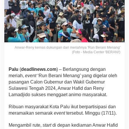
Anwar-Reny kemas dukungan dari meriahnya 'Run Berani Menang'
(Foto - Media Center 'BERANI')
Palu
(
deadlinews.com
) – Berlangsung dengan
meriah,
event
‘Run Berani Menang’ yang digelar oleh
pasangan Calon Gubernur dan Wakil Gubernur
Sulawesi Tengah 2024, Anwar Hafid dan Reny
Lamadjido sukses menggaet animo masyarakat.
Ribuan masyarakat Kota Palu ikut berpartisipasi dan
meramaikan semarak
event
tersebut. Minggu (17/11).
Mengambil rute,
start
di depan kediaman Anwar Hafid