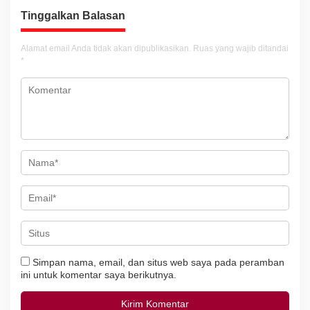
a
s
Tinggalkan Balasan
i
Alamat email Anda tidak akan dipublikasikan.
Ruas yang wajib ditandai
p
*
o
s
Simpan nama, email, dan situs web saya pada peramban
ini untuk komentar saya berikutnya.