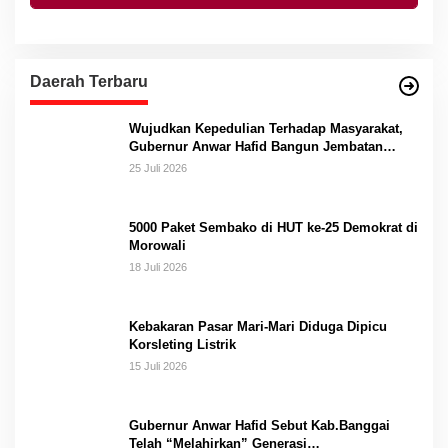
Daerah Terbaru
Wujudkan Kepedulian Terhadap Masyarakat,
Gubernur Anwar Hafid Bangun Jembatan
Gantung Masungkang dengan Dana Pribadi
25 Juli 2026
5000 Paket Sembako di HUT ke-25 Demokrat di
Morowali
18 Juli 2026
Kebakaran Pasar Mari-Mari Diduga Dipicu
Korsleting Listrik
15 Juli 2026
Gubernur Anwar Hafid Sebut Kab.Banggai
Telah “Melahirkan” Generasi…