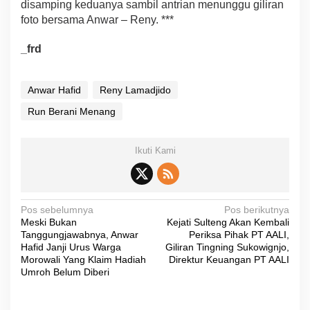
disamping keduanya sambil antrian menunggu giliran
foto bersama Anwar – Reny. ***
_frd
Anwar Hafid
Reny Lamadjido
Run Berani Menang
Ikuti Kami
N
Pos sebelumnya
Pos berikutnya
Meski Bukan
Kejati Sulteng Akan Kembali
a
Tanggungjawabnya, Anwar
Periksa Pihak PT AALI,
v
Hafid Janji Urus Warga
Giliran Tingning Sukowignjo,
Morowali Yang Klaim Hadiah
Direktur Keuangan PT AALI
i
Umroh Belum Diberi
g