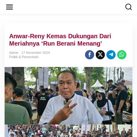
L
e
w
a
t
i
Anwar-Reny Kemas Dukungan Dari
k
e
Meriahnya ‘Run Berani Menang’
k
o
Admin
17 November 2024
Politik & Pemerintah
n
t
e
n