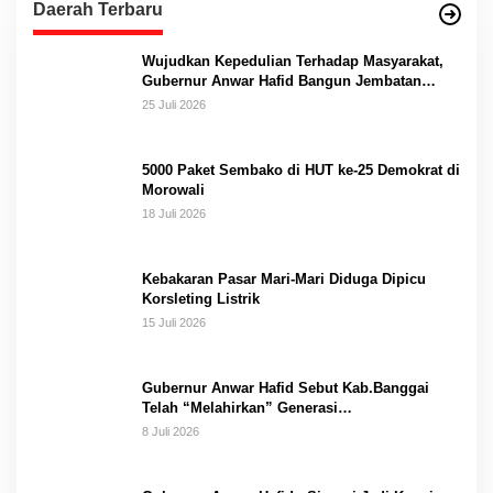
Daerah Terbaru
Wujudkan Kepedulian Terhadap Masyarakat,
Gubernur Anwar Hafid Bangun Jembatan
Gantung Masungkang dengan Dana Pribadi
25 Juli 2026
5000 Paket Sembako di HUT ke-25 Demokrat di
Morowali
18 Juli 2026
Kebakaran Pasar Mari-Mari Diduga Dipicu
Korsleting Listrik
15 Juli 2026
Gubernur Anwar Hafid Sebut Kab.Banggai
Telah “Melahirkan” Generasi…
8 Juli 2026