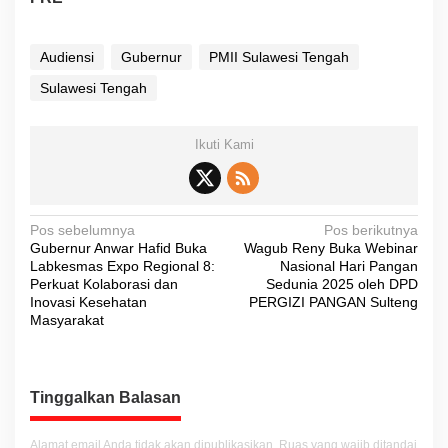
Audiensi
Gubernur
PMII Sulawesi Tengah
Sulawesi Tengah
Ikuti Kami
N
Pos sebelumnya
Pos berikutnya
Gubernur Anwar Hafid Buka
Wagub Reny Buka Webinar
a
Labkesmas Expo Regional 8:
Nasional Hari Pangan
v
Perkuat Kolaborasi dan
Sedunia 2025 oleh DPD
Inovasi Kesehatan
PERGIZI PANGAN Sulteng
i
Masyarakat
g
a
s
Tinggalkan Balasan
i
Alamat email Anda tidak akan dipublikasikan.
Ruas yang wajib ditandai