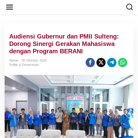
L
e
w
a
t
i
Audiensi Gubernur dan PMII Sulteng:
k
e
Dorong Sinergi Gerakan Mahasiswa
k
dengan Program BERANI
o
n
Admin
30 Oktober 2025
t
Politik & Pemerintah
e
n