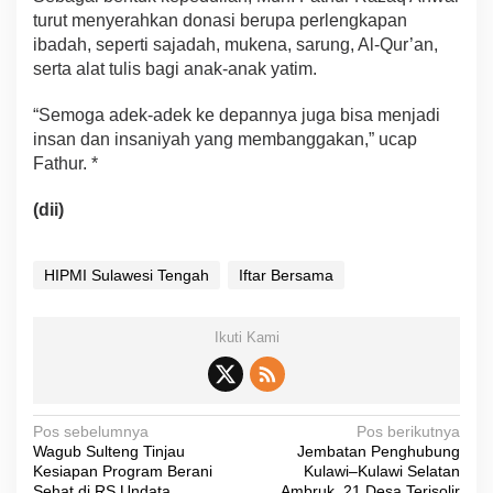
turut menyerahkan donasi berupa perlengkapan
ibadah, seperti sajadah, mukena, sarung, Al-Qur’an,
serta alat tulis bagi anak-anak yatim.
“Semoga adek-adek ke depannya juga bisa menjadi
insan dan insaniyah yang membanggakan,” ucap
Fathur. *
(dii)
HIPMI Sulawesi Tengah
Iftar Bersama
Ikuti Kami
N
Pos sebelumnya
Pos berikutnya
Wagub Sulteng Tinjau
Jembatan Penghubung
a
Kesiapan Program Berani
Kulawi–Kulawi Selatan
Sehat di RS Undata
Ambruk, 21 Desa Terisolir