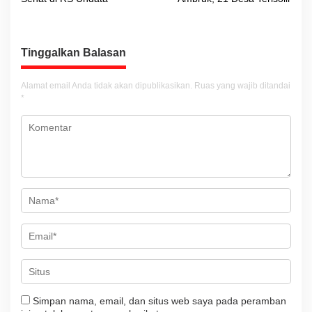
v
i
g
Tinggalkan Balasan
a
s
Alamat email Anda tidak akan dipublikasikan.
Ruas yang wajib ditandai
i
*
p
o
s
Simpan nama, email, dan situs web saya pada peramban