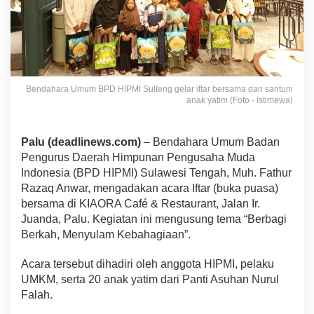
Bendahara Umum BPD HIPMI Sulteng gelar iftar bersama dan santuni
anak yatim (Foto - Istimewa)
Palu (deadlinews.com)
– Bendahara Umum Badan
Pengurus Daerah Himpunan Pengusaha Muda
Indonesia (BPD HIPMI) Sulawesi Tengah, Muh. Fathur
Razaq Anwar, mengadakan acara Iftar (buka puasa)
bersama di KIAORA Café & Restaurant, Jalan Ir.
Juanda, Palu. Kegiatan ini mengusung tema “Berbagi
Berkah, Menyulam Kebahagiaan”.
Acara tersebut dihadiri oleh anggota HIPMI, pelaku
UMKM, serta 20 anak yatim dari Panti Asuhan Nurul
Falah.