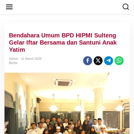
L
e
w
a
t
i
Bendahara Umum BPD HIPMI Sulteng
k
e
Gelar Iftar Bersama dan Santuni Anak
k
Yatim
o
n
Admin
11 Maret 2025
t
Berita
e
n