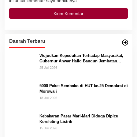
ini untuk komentar saya berikutnya.
Daerah Terbaru
Wujudkan Kepedulian Terhadap Masyarakat,
Gubernur Anwar Hafid Bangun Jembatan
Gantung Masungkang dengan Dana Pribadi
25 Juli 2026
5000 Paket Sembako di HUT ke-25 Demokrat di
Morowali
18 Juli 2026
Kebakaran Pasar Mari-Mari Diduga Dipicu
Korsleting Listrik
15 Juli 2026