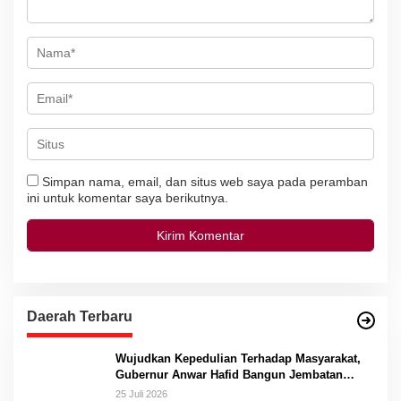
Simpan nama, email, dan situs web saya pada peramban
ini untuk komentar saya berikutnya.
Daerah Terbaru
Wujudkan Kepedulian Terhadap Masyarakat,
Gubernur Anwar Hafid Bangun Jembatan
Gantung Masungkang dengan Dana Pribadi
25 Juli 2026