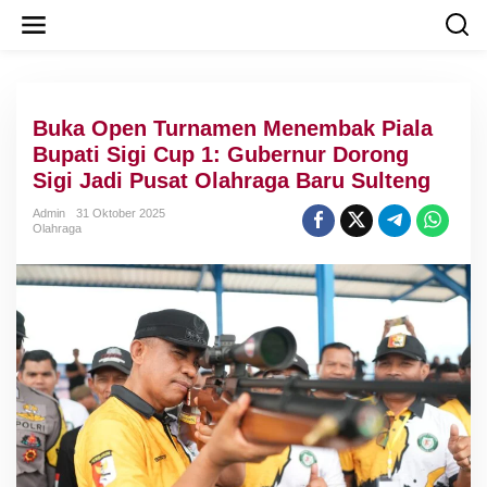
L
e
w
a
t
i
Buka Open Turnamen Menembak Piala
k
e
Bupati Sigi Cup 1: Gubernur Dorong
k
Sigi Jadi Pusat Olahraga Baru Sulteng
o
n
Admin
31 Oktober 2025
t
Olahraga
e
n