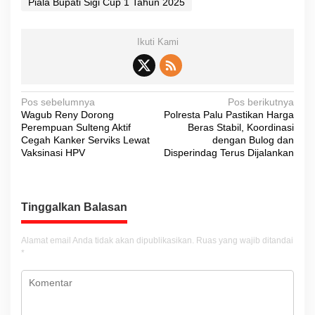
Piala Bupati Sigi Cup 1 Tahun 2025
Ikuti Kami
N
Pos sebelumnya
Pos berikutnya
Wagub Reny Dorong
Polresta Palu Pastikan Harga
a
Perempuan Sulteng Aktif
Beras Stabil, Koordinasi
v
Cegah Kanker Serviks Lewat
dengan Bulog dan
Vaksinasi HPV
Disperindag Terus Dijalankan
i
g
a
Tinggalkan Balasan
s
i
Alamat email Anda tidak akan dipublikasikan.
Ruas yang wajib ditandai
*
p
o
s