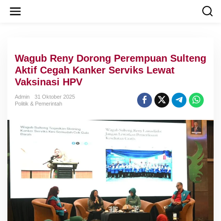
L
e
w
a
t
i
Wagub Reny Dorong Perempuan Sulteng
k
e
Aktif Cegah Kanker Serviks Lewat
k
Vaksinasi HPV
o
n
Admin
31 Oktober 2025
t
Politik & Pemerintah
e
n