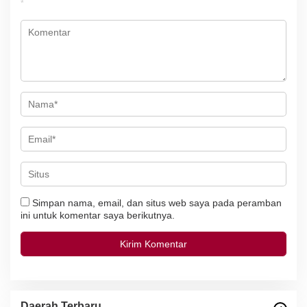
p
*
o
s
Simpan nama, email, dan situs web saya pada peramban
ini untuk komentar saya berikutnya.
Daerah Terbaru