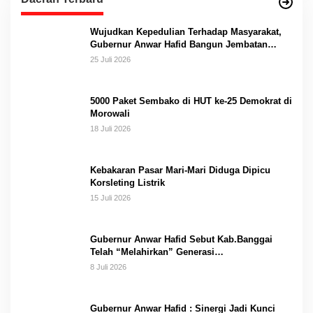
Wujudkan Kepedulian Terhadap Masyarakat,
Gubernur Anwar Hafid Bangun Jembatan
Gantung Masungkang dengan Dana Pribadi
25 Juli 2026
5000 Paket Sembako di HUT ke-25 Demokrat di
Morowali
18 Juli 2026
Kebakaran Pasar Mari-Mari Diduga Dipicu
Korsleting Listrik
15 Juli 2026
Gubernur Anwar Hafid Sebut Kab.Banggai
Telah “Melahirkan” Generasi…
8 Juli 2026
Gubernur Anwar Hafid : Sinergi Jadi Kunci