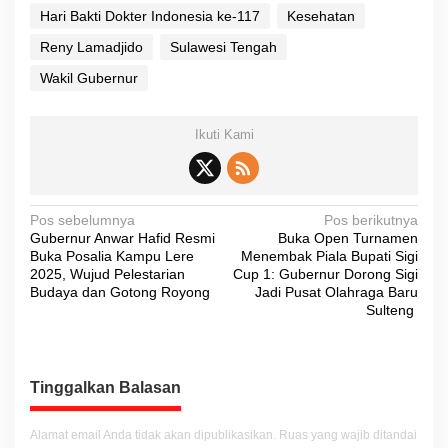
Hari Bakti Dokter Indonesia ke-117
Kesehatan
Reny Lamadjido
Sulawesi Tengah
Wakil Gubernur
Ikuti Kami
N
Pos sebelumnya
Pos berikutnya
Gubernur Anwar Hafid Resmi
Buka Open Turnamen
a
Buka Posalia Kampu Lere
Menembak Piala Bupati Sigi
v
2025, Wujud Pelestarian
Cup 1: Gubernur Dorong Sigi
Budaya dan Gotong Royong
Jadi Pusat Olahraga Baru
i
Sulteng
g
a
s
Tinggalkan Balasan
i
Alamat email Anda tidak akan dipublikasikan.
Ruas yang wajib ditandai