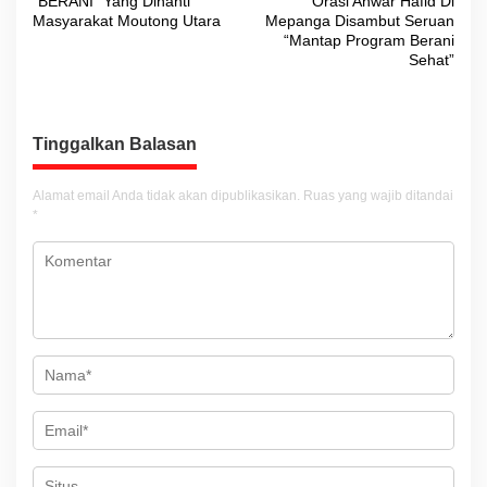
“BERANI” Yang Dinanti
Orasi Anwar Hafid Di
v
Masyarakat Moutong Utara
Mepanga Disambut Seruan
“Mantap Program Berani
i
Sehat”
g
a
s
Tinggalkan Balasan
i
Alamat email Anda tidak akan dipublikasikan.
Ruas yang wajib ditandai
p
*
o
s