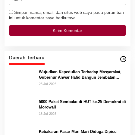
Simpan nama, email, dan situs web saya pada peramban
ini untuk komentar saya berikutnya.
Daerah Terbaru
Wujudkan Kepedulian Terhadap Masyarakat,
Gubernur Anwar Hafid Bangun Jembatan
Gantung Masungkang dengan Dana Pribadi
25 Juli 2026
5000 Paket Sembako di HUT ke-25 Demokrat di
Morowali
18 Juli 2026
Kebakaran Pasar Mari-Mari Diduga Dipicu