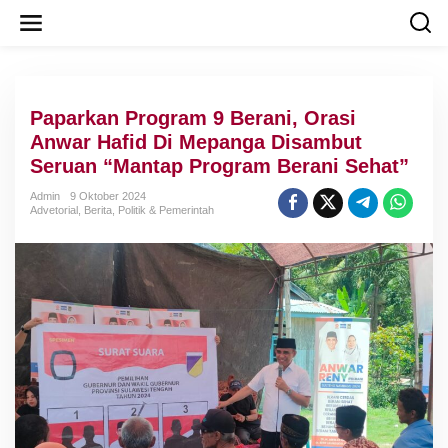
L
e
w
a
t
i
Paparkan Program 9 Berani, Orasi
k
e
Anwar Hafid Di Mepanga Disambut
k
Seruan “Mantap Program Berani Sehat”
o
n
Admin
9 Oktober 2024
t
Advetorial
,
Berita
,
Politik & Pemerintah
e
n