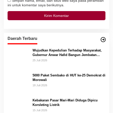
Simpan nama, email, dan situs web saya pada peramban
ini untuk komentar saya berikutnya.
Daerah Terbaru
Wujudkan Kepedulian Terhadap Masyarakat,
Gubernur Anwar Hafid Bangun Jembatan
Gantung Masungkang dengan Dana Pribadi
25 Juli 2026
5000 Paket Sembako di HUT ke-25 Demokrat di
Morowali
18 Juli 2026
Kebakaran Pasar Mari-Mari Diduga Dipicu
Korsleting Listrik
15 Juli 2026