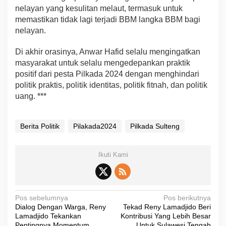
nelayan yang kesulitan melaut, termasuk untuk
memastikan tidak lagi terjadi BBM langka BBM bagi
nelayan.
Di akhir orasinya, Anwar Hafid selalu mengingatkan
masyarakat untuk selalu mengedepankan praktik
positif dari pesta Pilkada 2024 dengan menghindari
politik praktis, politik identitas, politik fitnah, dan politik
uang. ***
Berita Politik
Pilakada2024
Pilkada Sulteng
Ikuti Kami
N
Pos sebelumnya
Pos berikutnya
Dialog Dengan Warga, Reny
Tekad Reny Lamadjido Beri
a
Lamadjido Tekankan
Kontribusi Yang Lebih Besar
Pentingnya Momentum
Untuk Sulawesi Tengah