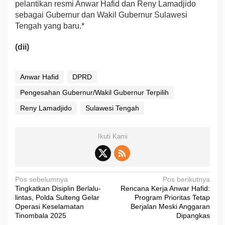
pelantikan resmi Anwar Hafid dan Reny Lamadjido
sebagai Gubernur dan Wakil Gubernur Sulawesi
Tengah yang baru.*
(dii)
Anwar Hafid
DPRD
Pengesahan Gubernur/Wakil Gubernur Terpilih
Reny Lamadjido
Sulawesi Tengah
Ikuti Kami
N
Pos sebelumnya
Pos berikutnya
Tingkatkan Disiplin Berlalu-
Rencana Kerja Anwar Hafid:
a
lintas, Polda Sulteng Gelar
Program Prioritas Tetap
v
Operasi Keselamatan
Berjalan Meski Anggaran
Tinombala 2025
Dipangkas
i