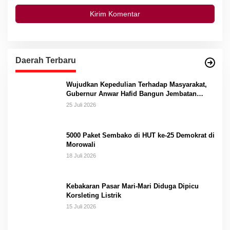
Daerah Terbaru
Wujudkan Kepedulian Terhadap Masyarakat,
Gubernur Anwar Hafid Bangun Jembatan
Gantung Masungkang dengan Dana Pribadi
25 Juli 2026
5000 Paket Sembako di HUT ke-25 Demokrat di
Morowali
18 Juli 2026
Kebakaran Pasar Mari-Mari Diduga Dipicu
Korsleting Listrik
15 Juli 2026