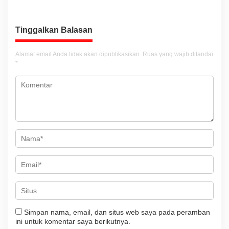
g
a
Tinggalkan Balasan
s
i
Alamat email Anda tidak akan dipublikasikan.
Ruas yang wajib ditandai
*
p
o
s
Simpan nama, email, dan situs web saya pada peramban
ini untuk komentar saya berikutnya.