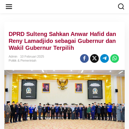
L
e
w
a
t
i
DPRD Sulteng Sahkan Anwar Hafid dan
k
e
Reny Lamadjido sebagai Gubernur dan
k
Wakil Gubernur Terpilih
o
n
Admin
10 Februari 2025
t
Politik & Pemerintah
e
n