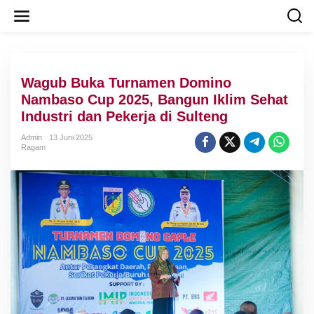
L
e
w
a
t
i
Wagub Buka Turnamen Domino
k
e
Nambaso Cup 2025, Bangun Iklim Sehat
k
Industri dan Pekerja di Sulteng
o
n
Admin
13 Juni 2025
t
Ragam
e
n