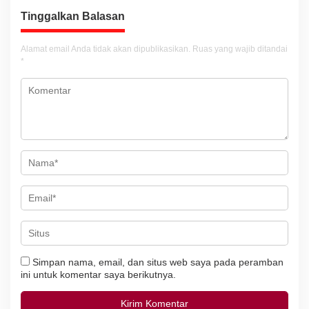
a
Tinggalkan Balasan
s
i
Alamat email Anda tidak akan dipublikasikan.
Ruas yang wajib ditandai
*
p
o
s
Simpan nama, email, dan situs web saya pada peramban
ini untuk komentar saya berikutnya.