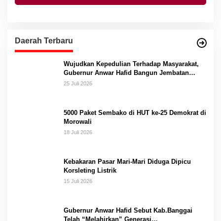
Daerah Terbaru
Wujudkan Kepedulian Terhadap Masyarakat,
Gubernur Anwar Hafid Bangun Jembatan
Gantung Masungkang dengan Dana Pribadi
25 Juli 2026
5000 Paket Sembako di HUT ke-25 Demokrat di
Morowali
18 Juli 2026
Kebakaran Pasar Mari-Mari Diduga Dipicu
Korsleting Listrik
15 Juli 2026
Gubernur Anwar Hafid Sebut Kab.Banggai
Telah “Melahirkan” Generasi…