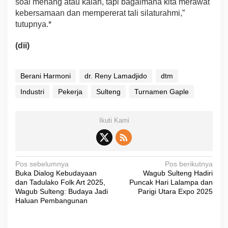
soal menang atau kalah, tapi bagaimana kita merawat
kebersamaan dan mempererat tali silaturahmi,”
tutupnya.*
(dii)
Berani Harmoni
dr. Reny Lamadjido
dtm
Industri
Pekerja
Sulteng
Turnamen Gaple
Ikuti Kami
N
Pos sebelumnya
Pos berikutnya
Buka Dialog Kebudayaan
Wagub Sulteng Hadiri
a
dan Tadulako Folk Art 2025,
Puncak Hari Lalampa dan
v
Wagub Sulteng: Budaya Jadi
Parigi Utara Expo 2025
Haluan Pembangunan
i
g