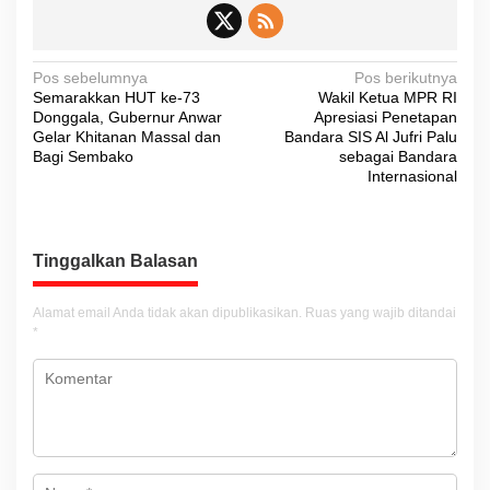
N
Pos sebelumnya
Pos berikutnya
Semarakkan HUT ke-73
Wakil Ketua MPR RI
a
Donggala, Gubernur Anwar
Apresiasi Penetapan
v
Gelar Khitanan Massal dan
Bandara SIS Al Jufri Palu
Bagi Sembako
sebagai Bandara
i
Internasional
g
a
s
Tinggalkan Balasan
i
Alamat email Anda tidak akan dipublikasikan.
Ruas yang wajib ditandai
p
*
o
s