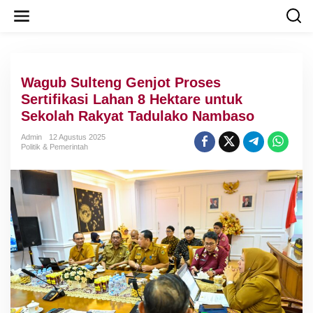
L
e
w
a
t
i
Wagub Sulteng Genjot Proses
k
e
Sertifikasi Lahan 8 Hektare untuk
k
Sekolah Rakyat Tadulako Nambaso
o
n
Admin
12 Agustus 2025
t
Politik & Pemerintah
e
n