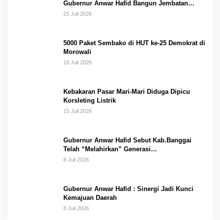
Gubernur Anwar Hafid Bangun Jembatan
Gantung Masungkang dengan Dana Pribadi
25 Juli 2026
5000 Paket Sembako di HUT ke-25 Demokrat di
Morowali
18 Juli 2026
Kebakaran Pasar Mari-Mari Diduga Dipicu
Korsleting Listrik
15 Juli 2026
Gubernur Anwar Hafid Sebut Kab.Banggai
Telah “Melahirkan” Generasi…
8 Juli 2026
Gubernur Anwar Hafid : Sinergi Jadi Kunci
Kemajuan Daerah
8 Juli 2026