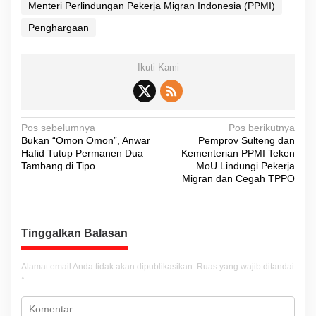
Menteri Perlindungan Pekerja Migran Indonesia (PPMI)
Penghargaan
Ikuti Kami
N
Pos sebelumnya
Pos berikutnya
Bukan “Omon Omon”, Anwar
Pemprov Sulteng dan
a
Hafid Tutup Permanen Dua
Kementerian PPMI Teken
v
Tambang di Tipo
MoU Lindungi Pekerja
Migran dan Cegah TPPO
i
g
a
Tinggalkan Balasan
s
i
Alamat email Anda tidak akan dipublikasikan.
Ruas yang wajib ditandai
*
p
o