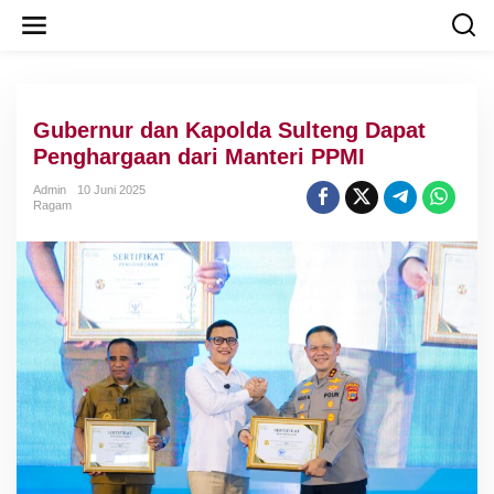
L
e
w
a
t
i
Gubernur dan Kapolda Sulteng Dapat
k
e
Penghargaan dari Manteri PPMI
k
o
Admin
10 Juni 2025
Ragam
n
t
e
n