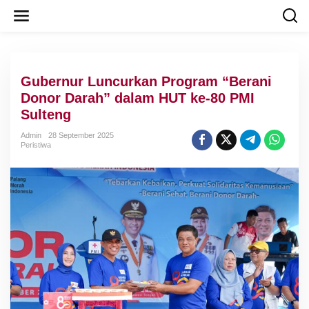
L
e
w
a
t
i
Gubernur Luncurkan Program “Berani
k
e
Donor Darah” dalam HUT ke-80 PMI
k
Sulteng
o
n
Admin
28 September 2025
t
Peristiwa
e
n