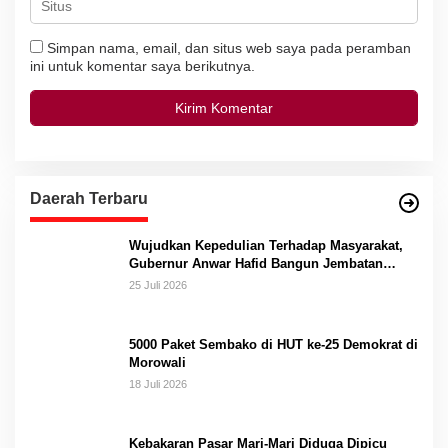
Simpan nama, email, dan situs web saya pada peramban
ini untuk komentar saya berikutnya.
Daerah Terbaru
Wujudkan Kepedulian Terhadap Masyarakat,
Gubernur Anwar Hafid Bangun Jembatan
Gantung Masungkang dengan Dana Pribadi
25 Juli 2026
5000 Paket Sembako di HUT ke-25 Demokrat di
Morowali
18 Juli 2026
Kebakaran Pasar Mari-Mari Diduga Dipicu