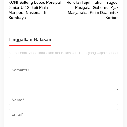
KONI Sulteng Lepas Persipal
Refleksi Tujuh Tahun Tragedi
a
Junior U-12 Ikuti Piala
Pasigala, Gubernur Ajak
v
Menpora Nasional di
Masyarakat Kirim Doa untuk
Surabaya
Korban
i
g
a
Tinggalkan Balasan
s
i
Alamat email Anda tidak akan dipublikasikan.
Ruas yang wajib ditandai
*
p
o
s