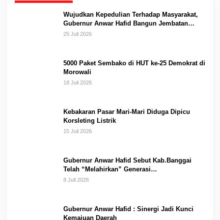
Wujudkan Kepedulian Terhadap Masyarakat,
Gubernur Anwar Hafid Bangun Jembatan
Gantung Masungkang dengan Dana Pribadi
25 Juli 2026
5000 Paket Sembako di HUT ke-25 Demokrat di
Morowali
18 Juli 2026
Kebakaran Pasar Mari-Mari Diduga Dipicu
Korsleting Listrik
15 Juli 2026
Gubernur Anwar Hafid Sebut Kab.Banggai
Telah “Melahirkan” Generasi…
8 Juli 2026
Gubernur Anwar Hafid : Sinergi Jadi Kunci
Kemajuan Daerah