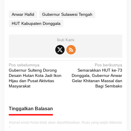
Anwar Hafid
Gubernur Sulawesi Tengah
HUT Kabupaten Donggala
Ikuti Kami
N
Pos sebelumnya
Pos berikutnya
Gubernur Sulteng Dorong
Semarakkan HUT ke-73
a
Desain Hutan Kota Jadi Ikon
Donggala, Gubernur Anwar
v
Hijau dan Pusat Aktivitas
Gelar Khitanan Massal dan
Masyarakat
Bagi Sembako
i
g
a
Tinggalkan Balasan
s
i
Alamat email Anda tidak akan dipublikasikan.
Ruas yang wajib ditandai
*