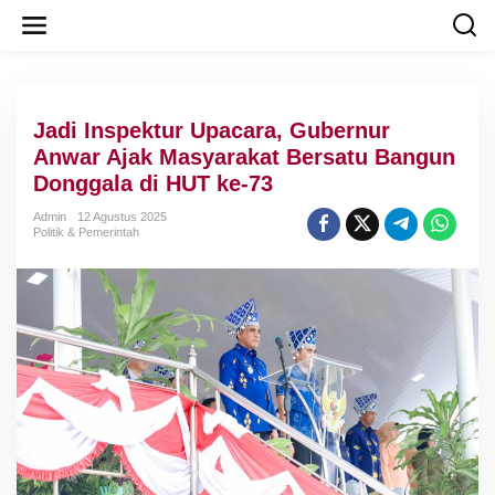
L
e
w
a
t
i
Jadi Inspektur Upacara, Gubernur
k
e
Anwar Ajak Masyarakat Bersatu Bangun
k
Donggala di HUT ke-73
o
n
Admin
12 Agustus 2025
t
Politik & Pemerintah
e
n