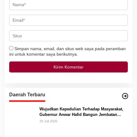
Simpan nama, email, dan situs web saya pada peramban
ini untuk komentar saya berikutnya.
Daerah Terbaru
Wujudkan Kepedulian Terhadap Masyarakat,
Gubernur Anwar Hafid Bangun Jembatan
Gantung Masungkang dengan Dana Pribadi
25 Juli 2026