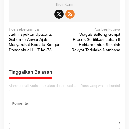
Ikuti Kami
N
Pos sebelumnya
Pos berikutnya
Jadi Inspektur Upacara,
Wagub Sulteng Genjot
a
Gubernur Anwar Ajak
Proses Sertifikasi Lahan 8
v
Masyarakat Bersatu Bangun
Hektare untuk Sekolah
Donggala di HUT ke-73
Rakyat Tadulako Nambaso
i
g
a
Tinggalkan Balasan
s
i
Alamat email Anda tidak akan dipublikasikan.
Ruas yang wajib ditandai
*
p
o
s