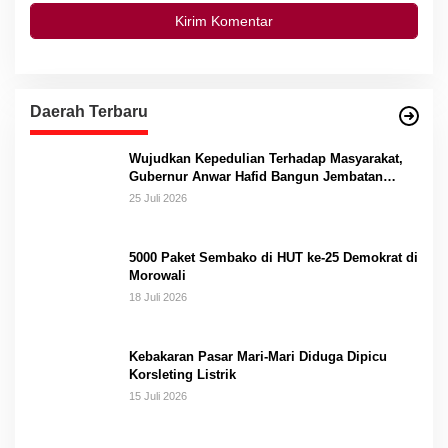
Daerah Terbaru
Wujudkan Kepedulian Terhadap Masyarakat,
Gubernur Anwar Hafid Bangun Jembatan
Gantung Masungkang dengan Dana Pribadi
25 Juli 2026
5000 Paket Sembako di HUT ke-25 Demokrat di
Morowali
18 Juli 2026
Kebakaran Pasar Mari-Mari Diduga Dipicu
Korsleting Listrik
15 Juli 2026