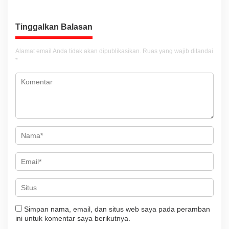
g
a
Tinggalkan Balasan
s
i
Alamat email Anda tidak akan dipublikasikan.
Ruas yang wajib ditandai
*
p
o
s
Simpan nama, email, dan situs web saya pada peramban
ini untuk komentar saya berikutnya.