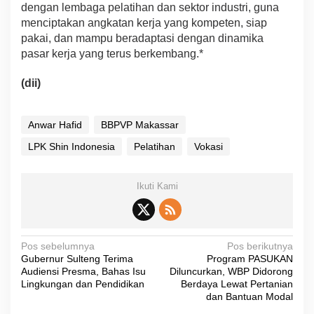
dengan lembaga pelatihan dan sektor industri, guna
menciptakan angkatan kerja yang kompeten, siap
pakai, dan mampu beradaptasi dengan dinamika
pasar kerja yang terus berkembang.*
(dii)
Anwar Hafid
BBPVP Makassar
LPK Shin Indonesia
Pelatihan
Vokasi
Ikuti Kami
N
Pos sebelumnya
Pos berikutnya
Gubernur Sulteng Terima
Program PASUKAN
a
Audiensi Presma, Bahas Isu
Diluncurkan, WBP Didorong
v
Lingkungan dan Pendidikan
Berdaya Lewat Pertanian
dan Bantuan Modal
i