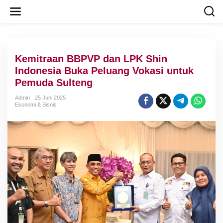
L
e
w
a
t
i
Kemitraan BBPVP dan LPK Shin
k
e
Indonesia Buka Peluang Vokasi untuk
k
Pemuda Sulteng
o
n
Admin
25 Juni 2025
t
Ekonomi & Bisnis
e
n