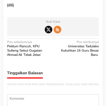
(dii)
Ikuti Kami
N
Pos sebelumnya
Pos berikutnya
Petitum Rancuh, KPU
Universitas Tadulako
a
Sulteng Sebut Gugatan
Kukuhkan 16 Guru Besar
v
Ahmad Ali ‘Tidak Jelas’
Baru
i
g
Tinggalkan Balasan
a
s
Alamat email Anda tidak akan dipublikasikan.
Ruas yang wajib ditandai
i
*
p
o