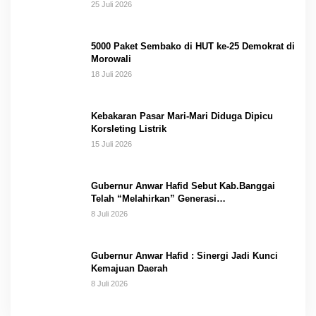
Gantung Masungkang dengan Dana Pribadi
25 Juli 2026
5000 Paket Sembako di HUT ke-25 Demokrat di
Morowali
18 Juli 2026
Kebakaran Pasar Mari-Mari Diduga Dipicu
Korsleting Listrik
15 Juli 2026
Gubernur Anwar Hafid Sebut Kab.Banggai
Telah “Melahirkan” Generasi…
8 Juli 2026
Gubernur Anwar Hafid : Sinergi Jadi Kunci
Kemajuan Daerah
8 Juli 2026