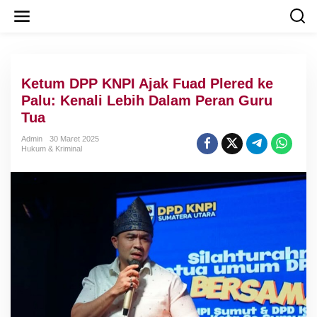
L
e
w
a
t
i
Ketum DPP KNPI Ajak Fuad Plered ke
k
e
Palu: Kenali Lebih Dalam Peran Guru
k
Tua
o
n
Admin
30 Maret 2025
t
Hukum & Kriminal
e
n