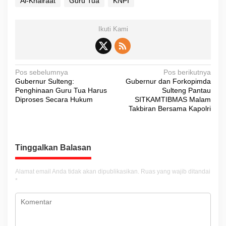
Al-Khairaat
Guru Tua
KNPI
Ikuti Kami
N
Pos sebelumnya
Pos berikutnya
Gubernur Sulteng:
Gubernur dan Forkopimda
a
Penghinaan Guru Tua Harus
Sulteng Pantau
v
Diproses Secara Hukum
SITKAMTIBMAS Malam
Takbiran Bersama Kapolri
i
g
a
Tinggalkan Balasan
s
i
Alamat email Anda tidak akan dipublikasikan.
Ruas yang wajib ditandai
*
p
o
s