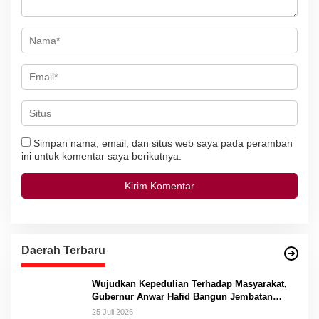
Simpan nama, email, dan situs web saya pada peramban
ini untuk komentar saya berikutnya.
Daerah Terbaru
Wujudkan Kepedulian Terhadap Masyarakat,
Gubernur Anwar Hafid Bangun Jembatan
Gantung Masungkang dengan Dana Pribadi
25 Juli 2026