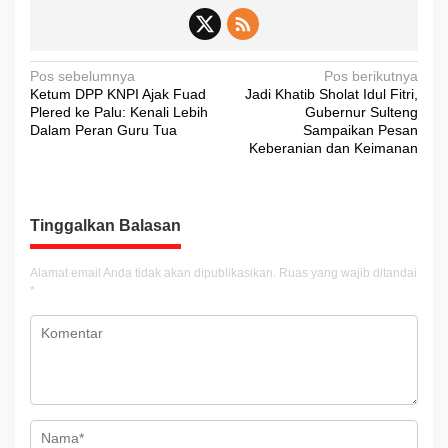
N
Pos sebelumnya
Pos berikutnya
Ketum DPP KNPI Ajak Fuad
Jadi Khatib Sholat Idul Fitri,
a
Plered ke Palu: Kenali Lebih
Gubernur Sulteng
v
Dalam Peran Guru Tua
Sampaikan Pesan
Keberanian dan Keimanan
i
g
a
Tinggalkan Balasan
s
i
Alamat email Anda tidak akan dipublikasikan.
Ruas yang wajib ditandai
*
p
o
s