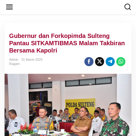
L
e
w
a
t
i
Gubernur dan Forkopimda Sulteng
k
e
Pantau SITKAMTIBMAS Malam Takbiran
k
Bersama Kapolri
o
n
Admin
31 Maret 2025
t
Ragam
e
n