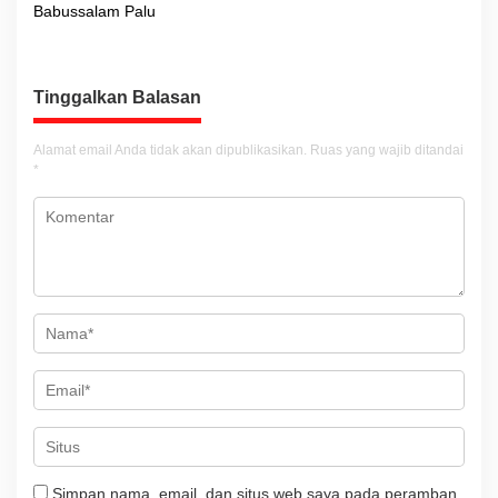
Babussalam Palu
i
g
a
Tinggalkan Balasan
s
i
Alamat email Anda tidak akan dipublikasikan.
Ruas yang wajib ditandai
*
p
o
s
Simpan nama, email, dan situs web saya pada peramban