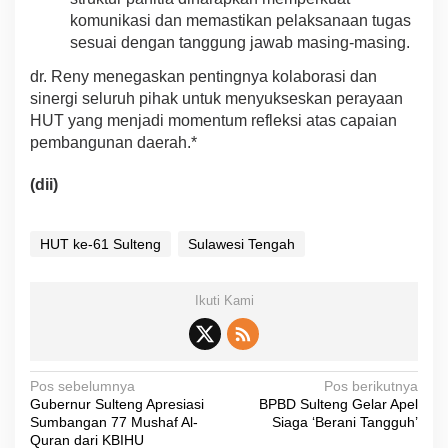
komunikasi dan memastikan pelaksanaan tugas
sesuai dengan tanggung jawab masing-masing.
dr. Reny menegaskan pentingnya kolaborasi dan
sinergi seluruh pihak untuk menyukseskan perayaan
HUT yang menjadi momentum refleksi atas capaian
pembangunan daerah.*
(dii)
HUT ke-61 Sulteng
Sulawesi Tengah
Ikuti Kami
N
Pos sebelumnya
Pos berikutnya
Gubernur Sulteng Apresiasi
BPBD Sulteng Gelar Apel
a
Sumbangan 77 Mushaf Al-
Siaga ‘Berani Tangguh’
v
Quran dari KBIHU