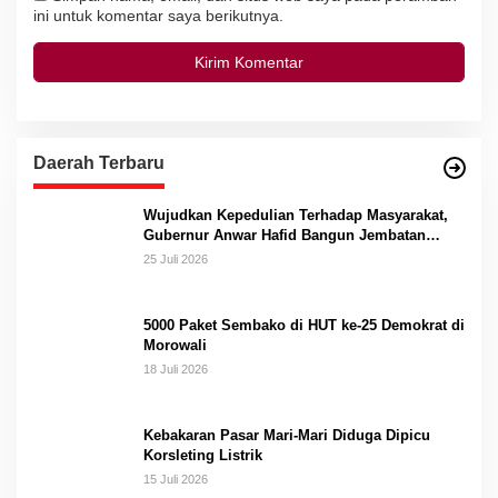
ini untuk komentar saya berikutnya.
Daerah Terbaru
Wujudkan Kepedulian Terhadap Masyarakat,
Gubernur Anwar Hafid Bangun Jembatan
Gantung Masungkang dengan Dana Pribadi
25 Juli 2026
5000 Paket Sembako di HUT ke-25 Demokrat di
Morowali
18 Juli 2026
Kebakaran Pasar Mari-Mari Diduga Dipicu
Korsleting Listrik
15 Juli 2026