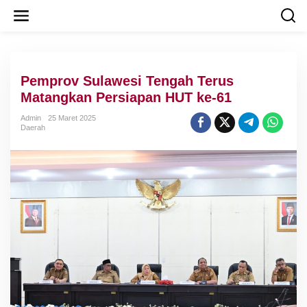
L
e
w
a
t
i
Pemprov Sulawesi Tengah Terus
k
e
Matangkan Persiapan HUT ke-61
k
o
Admin
25 Maret 2025
Daerah
n
t
e
n