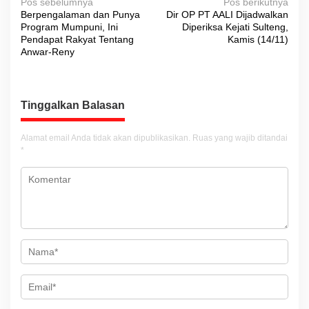
N
Pos sebelumnya
Pos berikutnya
Berpengalaman dan Punya
Dir OP PT AALI Dijadwalkan
a
Program Mumpuni, Ini
Diperiksa Kejati Sulteng,
v
Pendapat Rakyat Tentang
Kamis (14/11)
Anwar-Reny
i
g
a
Tinggalkan Balasan
s
i
Alamat email Anda tidak akan dipublikasikan.
Ruas yang wajib ditandai
*
p
o
s