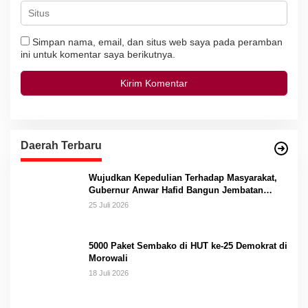
Simpan nama, email, dan situs web saya pada peramban
ini untuk komentar saya berikutnya.
Daerah Terbaru
Wujudkan Kepedulian Terhadap Masyarakat,
Gubernur Anwar Hafid Bangun Jembatan
Gantung Masungkang dengan Dana Pribadi
25 Juli 2026
5000 Paket Sembako di HUT ke-25 Demokrat di
Morowali
18 Juli 2026