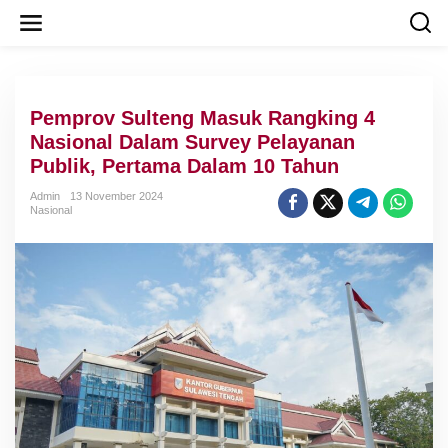
L
e
w
a
t
i
Pemprov Sulteng Masuk Rangking 4
k
e
Nasional Dalam Survey Pelayanan
k
Publik, Pertama Dalam 10 Tahun
o
n
Admin
13 November 2024
t
Nasional
e
n