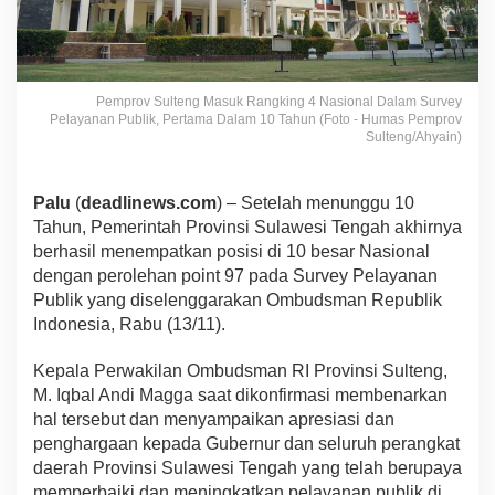
Pemprov Sulteng Masuk Rangking 4 Nasional Dalam Survey
Pelayanan Publik, Pertama Dalam 10 Tahun (Foto - Humas Pemprov
Sulteng/Ahyain)
Palu
(
deadlinews.com
) – Setelah menunggu 10
Tahun, Pemerintah Provinsi Sulawesi Tengah akhirnya
berhasil menempatkan posisi di 10 besar Nasional
dengan perolehan point 97 pada Survey Pelayanan
Publik yang diselenggarakan Ombudsman Republik
Indonesia, Rabu (13/11).
Kepala Perwakilan Ombudsman RI Provinsi Sulteng,
M. Iqbal Andi Magga saat dikonfirmasi membenarkan
hal tersebut dan menyampaikan apresiasi dan
penghargaan kepada Gubernur dan seluruh perangkat
daerah Provinsi Sulawesi Tengah yang telah berupaya
memperbaiki dan meningkatkan pelayanan publik di