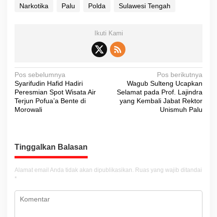
Narkotika
Palu
Polda
Sulawesi Tengah
Ikuti Kami
N
Pos sebelumnya
Pos berikutnya
Syarifudin Hafid Hadiri
Wagub Sulteng Ucapkan
a
Peresmian Spot Wisata Air
Selamat pada Prof. Lajindra
v
Terjun Pofua’a Bente di
yang Kembali Jabat Rektor
Morowali
Unismuh Palu
i
g
a
Tinggalkan Balasan
s
i
Alamat email Anda tidak akan dipublikasikan.
Ruas yang wajib ditandai
*
p
o
s