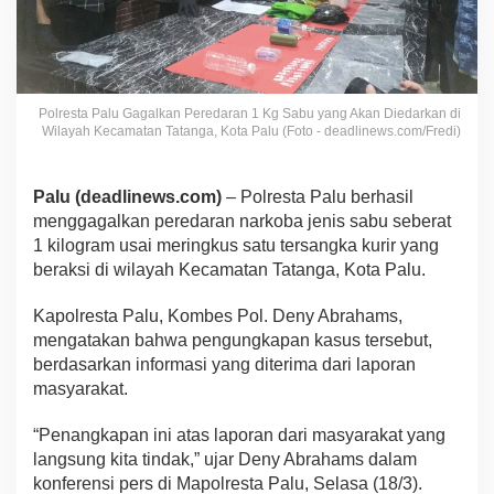
Polresta Palu Gagalkan Peredaran 1 Kg Sabu yang Akan Diedarkan di
Wilayah Kecamatan Tatanga, Kota Palu (Foto - deadlinews.com/Fredi)
Palu (deadlinews.com)
– Polresta Palu berhasil
menggagalkan peredaran narkoba jenis sabu seberat
1 kilogram usai meringkus satu tersangka kurir yang
beraksi di wilayah Kecamatan Tatanga, Kota Palu.
Kapolresta Palu, Kombes Pol. Deny Abrahams,
mengatakan bahwa pengungkapan kasus tersebut,
berdasarkan informasi yang diterima dari laporan
masyarakat.
“Penangkapan ini atas laporan dari masyarakat yang
langsung kita tindak,” ujar Deny Abrahams dalam
konferensi pers di Mapolresta Palu, Selasa (18/3).