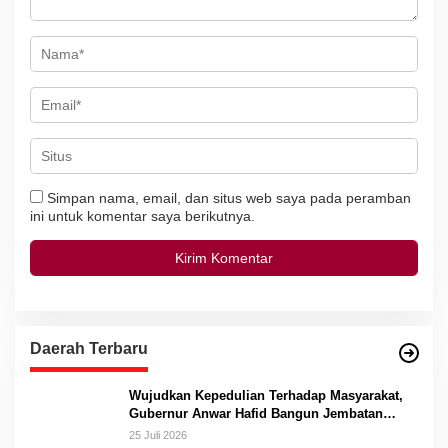
Simpan nama, email, dan situs web saya pada peramban
ini untuk komentar saya berikutnya.
Daerah Terbaru
Wujudkan Kepedulian Terhadap Masyarakat,
Gubernur Anwar Hafid Bangun Jembatan
Gantung Masungkang dengan Dana Pribadi
25 Juli 2026