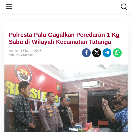
L
e
w
a
t
i
Polresta Palu Gagalkan Peredaran 1 Kg
k
e
Sabu di Wilayah Kecamatan Tatanga
k
o
Admin
18 Maret 2025
Hukum & Kriminal
n
t
e
n