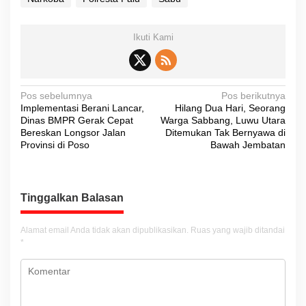
Ikuti Kami
N
Pos sebelumnya
Pos berikutnya
Implementasi Berani Lancar,
Hilang Dua Hari, Seorang
a
Dinas BMPR Gerak Cepat
Warga Sabbang, Luwu Utara
v
Bereskan Longsor Jalan
Ditemukan Tak Bernyawa di
Provinsi di Poso
Bawah Jembatan
i
g
a
Tinggalkan Balasan
s
i
Alamat email Anda tidak akan dipublikasikan.
Ruas yang wajib ditandai
*
p
o
s