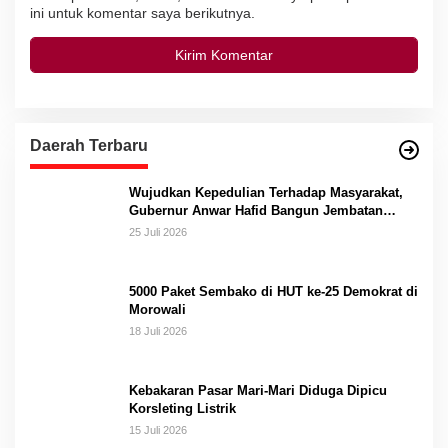
ini untuk komentar saya berikutnya.
Daerah Terbaru
Wujudkan Kepedulian Terhadap Masyarakat,
Gubernur Anwar Hafid Bangun Jembatan
Gantung Masungkang dengan Dana Pribadi
25 Juli 2026
5000 Paket Sembako di HUT ke-25 Demokrat di
Morowali
18 Juli 2026
Kebakaran Pasar Mari-Mari Diduga Dipicu
Korsleting Listrik
15 Juli 2026