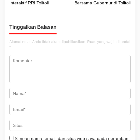
Interaktif RRI Tolitoli
Bersama Gubernur di Tolitoli
i
g
a
Tinggalkan Balasan
s
i
Alamat email Anda tidak akan dipublikasikan.
Ruas yang wajib ditandai
*
p
o
s
Simpan nama, email, dan situs web saya pada peramban