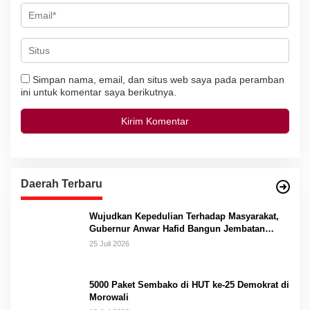
Simpan nama, email, dan situs web saya pada peramban
ini untuk komentar saya berikutnya.
Daerah Terbaru
Wujudkan Kepedulian Terhadap Masyarakat,
Gubernur Anwar Hafid Bangun Jembatan
Gantung Masungkang dengan Dana Pribadi
25 Juli 2026
5000 Paket Sembako di HUT ke-25 Demokrat di
Morowali