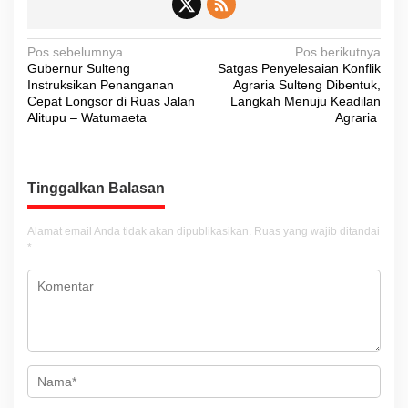
N
Pos sebelumnya
Pos berikutnya
Gubernur Sulteng
Satgas Penyelesaian Konflik
a
Instruksikan Penanganan
Agraria Sulteng Dibentuk,
v
Cepat Longsor di Ruas Jalan
Langkah Menuju Keadilan
Alitupu – Watumaeta
Agraria
i
g
a
Tinggalkan Balasan
s
i
Alamat email Anda tidak akan dipublikasikan.
Ruas yang wajib ditandai
*
p
o
s