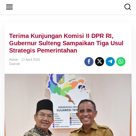
L
e
w
a
t
i
Terima Kunjungan Komisi II DPR RI,
k
e
Gubernur Sulteng Sampaikan Tiga Usul
k
Strategis Pemerintahan
o
n
Admin
17 April 2025
t
Daerah
e
n