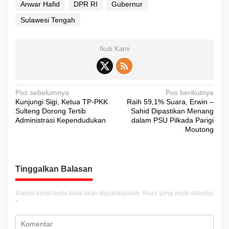
Anwar Hafid
DPR RI
Gubernur
Sulawesi Tengah
Ikuti Kami
N
Pos sebelumnya
Pos berikutnya
Kunjungi Sigi, Ketua TP-PKK
Raih 59,1% Suara, Erwin –
a
Sulteng Dorong Tertib
Sahid Dipastikan Menang
v
Administrasi Kependudukan
dalam PSU Pilkada Parigi
Moutong
i
g
a
Tinggalkan Balasan
s
i
Alamat email Anda tidak akan dipublikasikan.
Ruas yang wajib ditandai
*
p
o