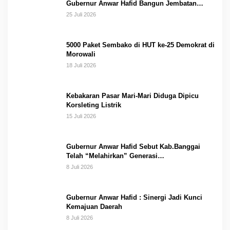
Gubernur Anwar Hafid Bangun Jembatan
Gantung Masungkang dengan Dana Pribadi
25 Juli 2026
5000 Paket Sembako di HUT ke-25 Demokrat di
Morowali
18 Juli 2026
Kebakaran Pasar Mari-Mari Diduga Dipicu
Korsleting Listrik
15 Juli 2026
Gubernur Anwar Hafid Sebut Kab.Banggai
Telah “Melahirkan” Generasi…
8 Juli 2026
Gubernur Anwar Hafid : Sinergi Jadi Kunci
Kemajuan Daerah
8 Juli 2026