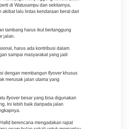
perti di Watusampu dan sekitarnya,
kibat lalu lintas kendaraan berat dari
n tambang harus ikut bertanggung
r jalan.
ional, harus ada kontribusi dalam
ngan sampai masyarakat yang jadi
lusi dengan membangun
flyover
khusus
ak merusak jalan utama yang
satu
flyover
besar yang bisa digunakan
 Ini lebih baik daripada jalan
ungkapnya.
 Hafid berencana mengadakan rapat
hingga enam bulan sekali untuk memantau