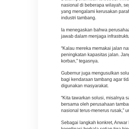
nasional di beberapa wilayah, se
yang mengalami kerusakan parah a
industri tambang.
Ia menegaskan bahwa perusahaa
jawab dalam menjaga infrastruktu
“Kalau mereka memakai jalan nas
peningkatan kapasitas jalan. Ja
korban,” tegasnya.
Gubernur juga mengusulkan so
bagi kendaraan tambang agar tid
digunakan masyarakat.
“Kita tawarkan solusi, misalnya 
bersama oleh perusahaan tambang.
nasional terus-menerus rusak,” 
Sebagai langkah konkret, Anwar
koordinasi berkala setiap tiga 