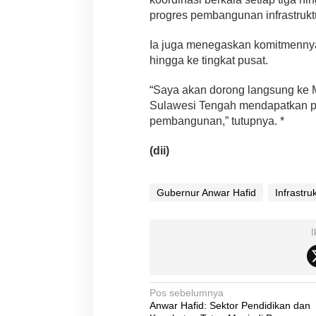
progres pembangunan infrastrukt
Ia juga menegaskan komitmennya
hingga ke tingkat pusat.
“Saya akan dorong langsung ke 
Sulawesi Tengah mendapatkan po
pembangunan,” tutupnya. *
(dii)
Gubernur Anwar Hafid
Infrastru
I
N
Pos sebelumnya
Anwar Hafid: Sektor Pendidikan dan
a