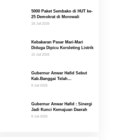
Dana Pribadi
5000 Paket Sembako di HUT ke-
25 Demokrat di Morowali
18 Juli 2026
Kebakaran Pasar Mari-Mari
Diduga Dipicu Korsleting Listrik
15 Juli 2026
Gubernur Anwar Hafid Sebut
Kab.Banggai Telah
“Melahirkan” Generasi…
8 Juli 2026
Gubernur Anwar Hafid : Sinergi
Jadi Kunci Kemajuan Daerah
8 Juli 2026