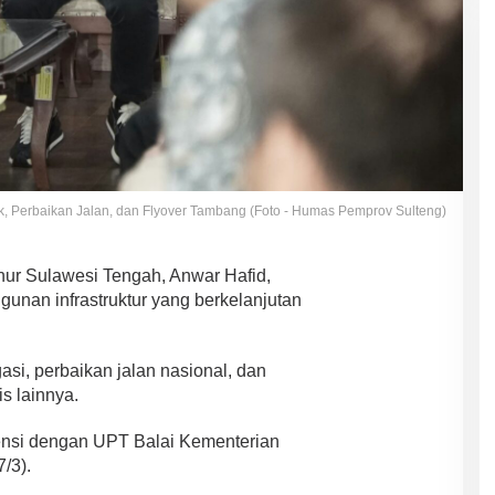
uk, Perbaikan Jalan, dan Flyover Tambang (Foto - Humas Pemprov Sulteng)
ur Sulawesi Tengah, Anwar Hafid,
nan infrastruktur yang berkelanjutan
asi, perbaikan jalan nasional, dan
is lainnya.
iensi dengan UPT Balai Kementerian
/3).