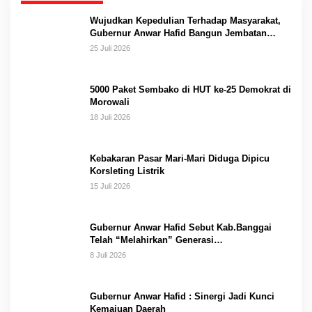
Wujudkan Kepedulian Terhadap Masyarakat,
Gubernur Anwar Hafid Bangun Jembatan
Gantung Masungkang dengan Dana Pribadi
25 Juli 2026
5000 Paket Sembako di HUT ke-25 Demokrat di
Morowali
18 Juli 2026
Kebakaran Pasar Mari-Mari Diduga Dipicu
Korsleting Listrik
15 Juli 2026
Gubernur Anwar Hafid Sebut Kab.Banggai
Telah “Melahirkan” Generasi…
8 Juli 2026
Gubernur Anwar Hafid : Sinergi Jadi Kunci
Kemajuan Daerah