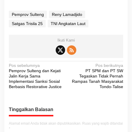
Pemprov Sulteng
Reny Lamadjido
Satgas Trisila 25
TNI Angkatan Laut
Ikuti Kami
N
Pos sebelumnya
Pos berikutnya
Pemprov Sulteng dan Kejati
PT SPM dan PT SW
a
Jalin Kerja Sama
Tegaskan Tidak Pernah
v
Implementasi Sanksi Sosial
Rampas Tanah Masyarakat
Berbasis Restorative Justice
Tondo-Talise
i
g
a
Tinggalkan Balasan
s
i
Alamat email Anda tidak akan dipublikasikan.
Ruas yang wajib ditandai
*