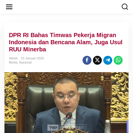
L
e
w
a
t
i
DPR RI Bahas Timwas Pekerja Migran
k
e
Indonesia dan Bencana Alam, Juga Usul
k
RUU Minerba
o
n
Admin
23 Januari 2025
t
Berita
,
Nasional
e
n