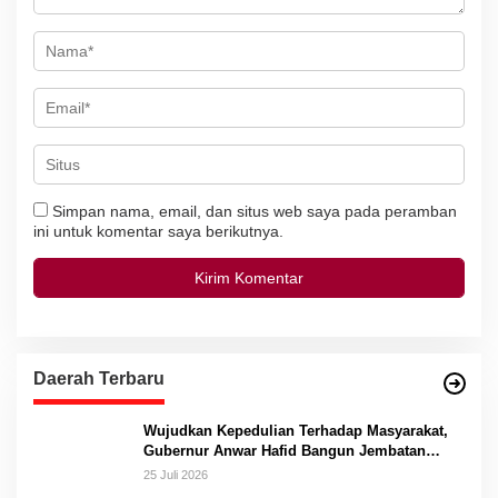
Simpan nama, email, dan situs web saya pada peramban
ini untuk komentar saya berikutnya.
Daerah Terbaru
Wujudkan Kepedulian Terhadap Masyarakat,
Gubernur Anwar Hafid Bangun Jembatan
Gantung Masungkang dengan Dana Pribadi
25 Juli 2026