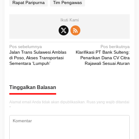
Rapat Paripurna
Tim Pengawas
Ikuti Kami
N
Pos sebelumnya
Pos berikutnya
Jalan Trans Sulawesi Amblas
Klarifikasi PT Bank Sulteng:
a
di Poso, Akses Transportasi
Penarikan Dana CV Citra
v
Sementara ‘Lumpuh’
Rajawali Sesuai Aturan
i
g
Tinggalkan Balasan
a
s
Alamat email Anda tidak akan dipublikasikan.
Ruas yang wajib ditandai
i
*
p
o
s