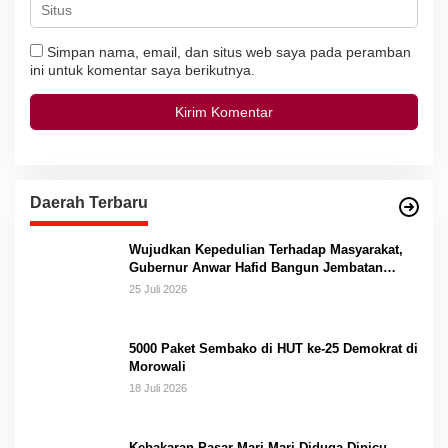
Simpan nama, email, dan situs web saya pada peramban
ini untuk komentar saya berikutnya.
Daerah Terbaru
Wujudkan Kepedulian Terhadap Masyarakat,
Gubernur Anwar Hafid Bangun Jembatan
Gantung Masungkang dengan Dana Pribadi
25 Juli 2026
5000 Paket Sembako di HUT ke-25 Demokrat di
Morowali
18 Juli 2026
Kebakaran Pasar Mari-Mari Diduga Dipicu