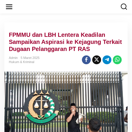
L
e
w
a
t
i
FPMMU dan LBH Lentera Keadilan
k
e
Sampaikan Aspirasi ke Kejagung Terkait
k
Dugaan Pelanggaran PT RAS
o
n
Admin
5 Maret 2025
t
Hukum & Kriminal
e
n