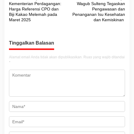
Kementerian Perdagangan:
Wagub Sulteng Tegaskan
a
Harga Referensi CPO dan
Pengawasan dan
v
Biji Kakao Melemah pada
Penanganan Isu Kesehatan
Maret 2025
dan Kemiskinan
i
g
a
Tinggalkan Balasan
s
i
Alamat email Anda tidak akan dipublikasikan.
Ruas yang wajib ditandai
*
p
o
s