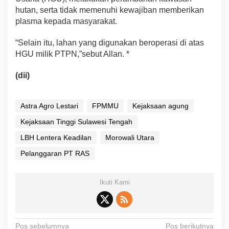
hutan, serta tidak memenuhi kewajiban memberikan
plasma kepada masyarakat.
“Selain itu, lahan yang digunakan beroperasi di atas
HGU milik PTPN,”sebut Allan. *
(dii)
Astra Agro Lestari
FPMMU
Kejaksaan agung
Kejaksaan Tinggi Sulawesi Tengah
LBH Lentera Keadilan
Morowali Utara
Pelanggaran PT RAS
Ikuti Kami
N
Pos sebelumnya
Pos berikutnya