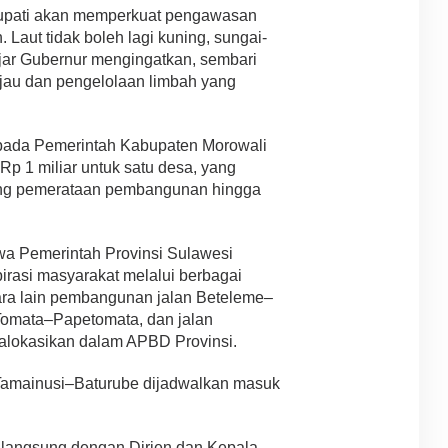
bupati akan memperkuat pengawasan
 Laut tidak boleh lagi kuning, sungai-
 ujar Gubernur mengingatkan, sembari
jau dan pengelolaan limbah yang
kepada Pemerintah Kabupaten Morowali
p 1 miliar untuk satu desa, yang
rong pemerataan pembangunan hingga
hwa Pemerintah Provinsi Sulawesi
irasi masyarakat melalui berbagai
antara lain pembangunan jalan Beteleme–
 Tomata–Papetomata, dan jalan
alokasikan dalam APBD Provinsi.
amainusi–Baturube dijadwalkan masuk
 langsung dengan Dirjen dan Kepala