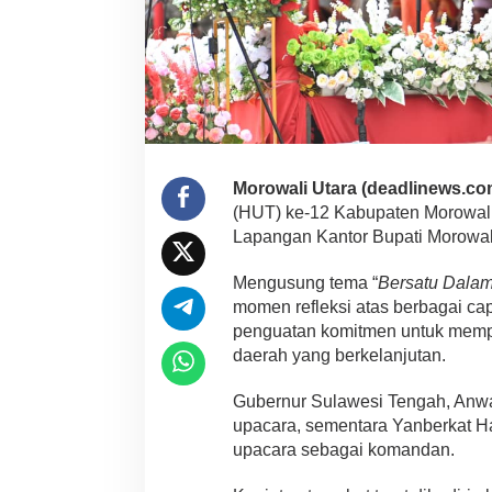
Morowali Utara (deadlinews.co
(HUT) ke-12 Kabupaten Morowali
Lapangan Kantor Bupati Morowali
Mengusung tema “
Bersatu Dala
momen refleksi atas berbagai c
penguatan komitmen untuk memp
daerah yang berkelanjutan.
Gubernur Sulawesi Tengah, Anwar
upacara, sementara Yanberkat H
upacara sebagai komandan.