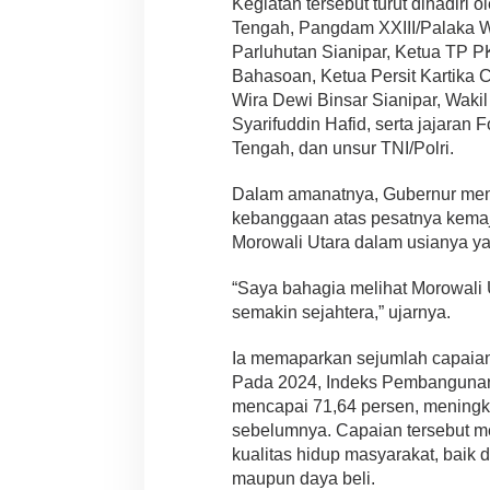
Kegiatan tersebut turut dihadiri
Tengah, Pangdam XXIII/Palaka W
Parluhutan Sianipar, Ketua TP PK
Bahasoan, Ketua Persit Kartika 
Wira Dewi Binsar Sianipar, Waki
Syarifuddin Hafid, serta jajaran
Tengah, dan unsur TNI/Polri.
Dalam amanatnya, Gubernur men
kebanggaan atas pesatnya kemaj
Morowali Utara dalam usianya ya
“Saya bahagia melihat Morowali 
semakin sejahtera,” ujarnya.
Ia memaparkan sejumlah capaian
Pada 2024, Indeks Pembangunan
mencapai 71,64 persen, meningka
sebelumnya. Capaian tersebut 
kualitas hidup masyarakat, baik 
maupun daya beli.