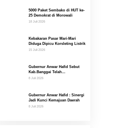
Dana Pribadi
5000 Paket Sembako di HUT ke-
25 Demokrat di Morowali
18 Juli 2026
Kebakaran Pasar Mari-Mari
Diduga Dipicu Korsleting Listrik
15 Juli 2026
Gubernur Anwar Hafid Sebut
Kab.Banggai Telah
“Melahirkan” Generasi…
8 Juli 2026
Gubernur Anwar Hafid : Sinergi
Jadi Kunci Kemajuan Daerah
8 Juli 2026