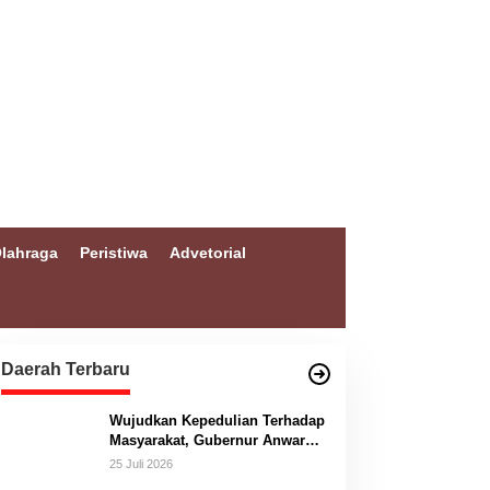
lahraga
Peristiwa
Advetorial
Daerah Terbaru
Wujudkan Kepedulian Terhadap
Masyarakat, Gubernur Anwar
Hafid Bangun Jembatan
25 Juli 2026
Gantung Masungkang dengan