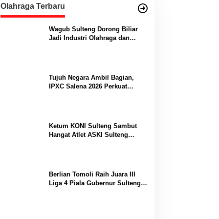
Olahraga Terbaru
Wagub Sulteng Dorong Biliar
Jadi Industri Olahraga dan
Lumbung Prestasi
Tujuh Negara Ambil Bagian,
IPXC Salena 2026 Perkuat
Posisi Sulteng di Kancah
Paralayang Internasional
Ketum KONI Sulteng Sambut
Hangat Atlet ASKI Sulteng
Peraih Dua Emas Kejurnas
Berlian Tomoli Raih Juara III
Liga 4 Piala Gubernur Sulteng
Usai Tumbangkan AKL 88