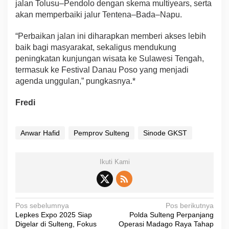
jalan Tolusu–Pendolo dengan skema multiyears, serta
akan memperbaiki jalur Tentena–Bada–Napu.
“Perbaikan jalan ini diharapkan memberi akses lebih
baik bagi masyarakat, sekaligus mendukung
peningkatan kunjungan wisata ke Sulawesi Tengah,
termasuk ke Festival Danau Poso yang menjadi
agenda unggulan,” pungkasnya.*
Fredi
Anwar Hafid
Pemprov Sulteng
Sinode GKST
Ikuti Kami
N
Pos sebelumnya
Pos berikutnya
Lepkes Expo 2025 Siap
Polda Sulteng Perpanjang
a
Digelar di Sulteng, Fokus
Operasi Madago Raya Tahap