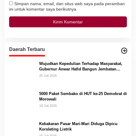
Simpan nama, email, dan situs web saya pada peramban
ini untuk komentar saya berikutnya.
Daerah Terbaru
Wujudkan Kepedulian Terhadap Masyarakat,
Gubernur Anwar Hafid Bangun Jembatan
Gantung Masungkang dengan Dana Pribadi
25 Juli 2026
5000 Paket Sembako di HUT ke-25 Demokrat di
Morowali
18 Juli 2026
Kebakaran Pasar Mari-Mari Diduga Dipicu
Korsleting Listrik
15 Juli 2026