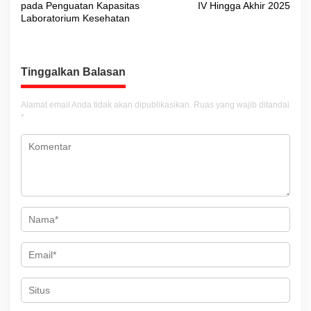
v
pada Penguatan Kapasitas
IV Hingga Akhir 2025
Laboratorium Kesehatan
i
g
a
Tinggalkan Balasan
s
i
Alamat email Anda tidak akan dipublikasikan.
Ruas yang wajib ditandai
*
p
o
s