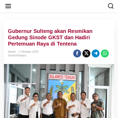
L
e
w
a
t
i
Gubernur Sulteng akan Resmikan
k
e
Gedung Sinode GKST dan Hadiri
k
Pertemuan Raya di Tentena
o
n
Admin
1 Oktober 2025
t
Sosial Budaya
e
n