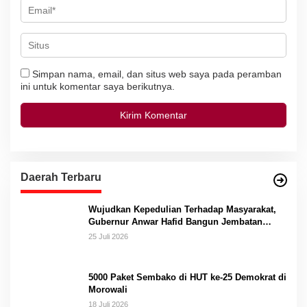
Simpan nama, email, dan situs web saya pada peramban
ini untuk komentar saya berikutnya.
Daerah Terbaru
Wujudkan Kepedulian Terhadap Masyarakat,
Gubernur Anwar Hafid Bangun Jembatan
Gantung Masungkang dengan Dana Pribadi
25 Juli 2026
5000 Paket Sembako di HUT ke-25 Demokrat di
Morowali
18 Juli 2026