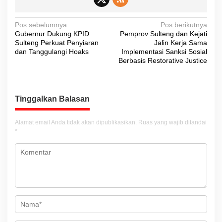
N
Pos sebelumnya
Pos berikutnya
Gubernur Dukung KPID
Pemprov Sulteng dan Kejati
a
Sulteng Perkuat Penyiaran
Jalin Kerja Sama
v
dan Tanggulangi Hoaks
Implementasi Sanksi Sosial
Berbasis Restorative Justice
i
g
a
Tinggalkan Balasan
s
i
Alamat email Anda tidak akan dipublikasikan.
Ruas yang wajib ditandai
*
p
o
s