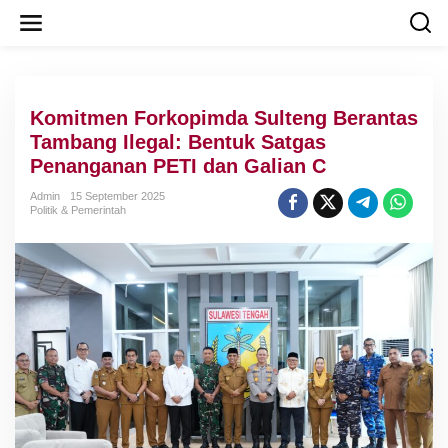
L
e
w
a
t
i
Komitmen Forkopimda Sulteng Berantas
k
e
Tambang Ilegal: Bentuk Satgas
k
Penanganan PETI dan Galian C
o
n
Admin
15 September 2025
t
Politik & Pemerintah
e
n