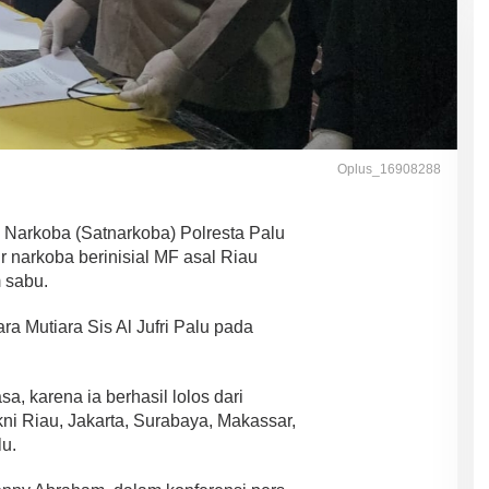
Oplus_16908288
 Narkoba (Satnarkoba) Polresta Palu
 narkoba berinisial MF asal Riau
 sabu.
a Mutiara Sis Al Jufri Palu pada
a, karena ia berhasil lolos dari
ni Riau, Jakarta, Surabaya, Makassar,
lu.