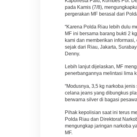
Kapolresta Palu, Kombes Pol. D
pada Kamis (7/8), mengungkapk
pergerakan MF berasal dari Pold
“Karena Polda Riau lebih dulu 
MF ini bersama barang bukti 2 k
kami dan memberikan informasi, ci
sejak dari Riau, Jakarta, Surabay
Denny.
Lebih lanjut dijelaskan, MF men
penerbangannya melintasi lima ko
“Modusnya, 3,5 kg narkoba jenis 
celana jeans yang dibungkus pla
berwarna silver di bagasi pesawat
Pihak kepolisian saat ini terus m
Polda Riau dan Direktorat Nark
mengungkap jaringan narkoba ya
MF.