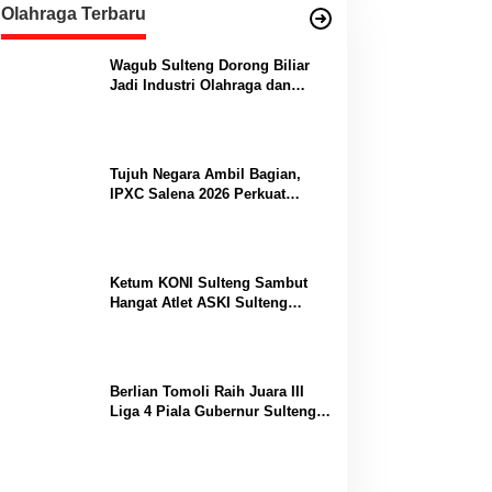
Olahraga Terbaru
Wagub Sulteng Dorong Biliar
Jadi Industri Olahraga dan
Lumbung Prestasi
Tujuh Negara Ambil Bagian,
IPXC Salena 2026 Perkuat
Posisi Sulteng di Kancah
Paralayang Internasional
Ketum KONI Sulteng Sambut
Hangat Atlet ASKI Sulteng
Peraih Dua Emas Kejurnas
Berlian Tomoli Raih Juara III
Liga 4 Piala Gubernur Sulteng
Usai Tumbangkan AKL 88