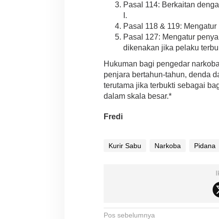
Pasal 114: Berkaitan denga
I.
Pasal 118 & 119: Mengatur p
Pasal 127: Mengatur penya
dikenakan jika pelaku terb
Hukuman bagi pengedar narkoba 
penjara bertahun-tahun, denda d
terutama jika terbukti sebagai ba
dalam skala besar.*
Fredi
Kurir Sabu
Narkoba
Pidana
I
N
Pos sebelumnya