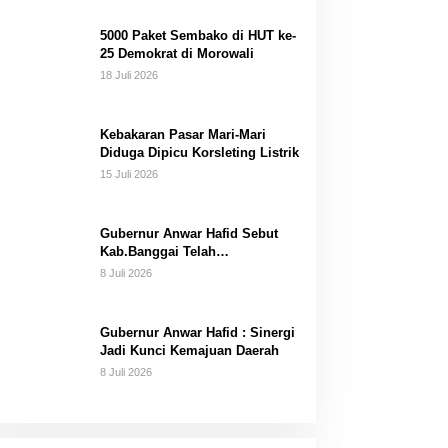
Dana Pribadi
5000 Paket Sembako di HUT ke-
25 Demokrat di Morowali
18 Juli 2026
Kebakaran Pasar Mari-Mari
Diduga Dipicu Korsleting Listrik
15 Juli 2026
Gubernur Anwar Hafid Sebut
Kab.Banggai Telah
“Melahirkan” Generasi…
8 Juli 2026
Gubernur Anwar Hafid : Sinergi
Jadi Kunci Kemajuan Daerah
8 Juli 2026