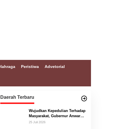
lahraga
Peristiwa
Advetorial
Daerah Terbaru
Wujudkan Kepedulian Terhadap
Masyarakat, Gubernur Anwar
Hafid Bangun Jembatan
25 Juli 2026
Gantung Masungkang dengan