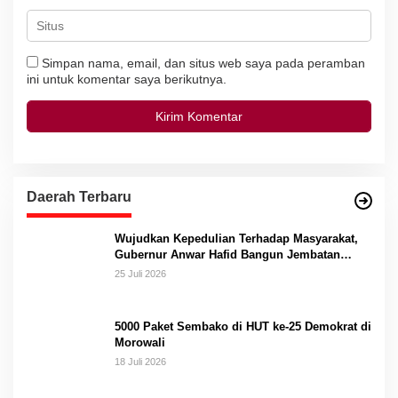
Simpan nama, email, dan situs web saya pada peramban
ini untuk komentar saya berikutnya.
Daerah Terbaru
Wujudkan Kepedulian Terhadap Masyarakat,
Gubernur Anwar Hafid Bangun Jembatan
Gantung Masungkang dengan Dana Pribadi
25 Juli 2026
5000 Paket Sembako di HUT ke-25 Demokrat di
Morowali
18 Juli 2026