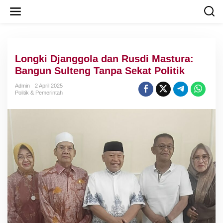
L
e
w
a
t
i
Longki Djanggola dan Rusdi Mastura:
k
e
Bangun Sulteng Tanpa Sekat Politik
k
o
Admin
2 April 2025
Politik & Pemerintah
n
t
e
n