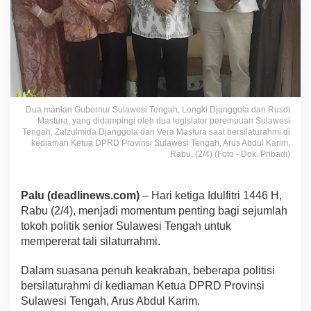
Dua mantan Gubernur Sulawesi Tengah, Longki Djanggola dan Rusdi
Mastura, yang didampingi oleh dua legislator perempuan Sulawesi
Tengah, Zalzulmida Djanggola dan Vera Mastura saat bersilaturahmi di
kediaman Ketua DPRD Provinsi Sulawesi Tengah, Arus Abdul Karim,
Rabu, (2/4) (Foto - Dok. Pribadi)
Palu (deadlinews.com)
– Hari ketiga Idulfitri 1446 H,
Rabu (2/4), menjadi momentum penting bagi sejumlah
tokoh politik senior Sulawesi Tengah untuk
mempererat tali silaturrahmi.
Dalam suasana penuh keakraban, beberapa politisi
bersilaturahmi di kediaman Ketua DPRD Provinsi
Sulawesi Tengah, Arus Abdul Karim.