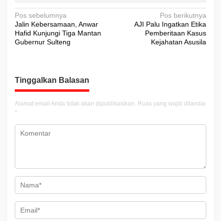
N
Pos sebelumnya
Pos berikutnya
Jalin Kebersamaan, Anwar
AJI Palu Ingatkan Etika
a
Hafid Kunjungi Tiga Mantan
Pemberitaan Kasus
v
Gubernur Sulteng
Kejahatan Asusila
i
g
Tinggalkan Balasan
a
s
Alamat email Anda tidak akan dipublikasikan.
Ruas yang wajib ditandai
i
*
p
o
s