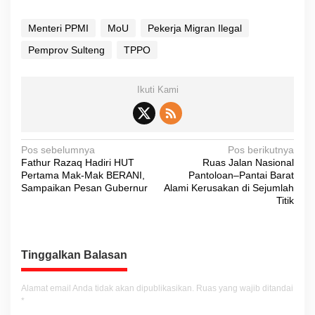
Menteri PPMI
MoU
Pekerja Migran Ilegal
Pemprov Sulteng
TPPO
Ikuti Kami
N
Pos sebelumnya
Pos berikutnya
Fathur Razaq Hadiri HUT
Ruas Jalan Nasional
a
Pertama Mak-Mak BERANI,
Pantoloan–Pantai Barat
v
Sampaikan Pesan Gubernur
Alami Kerusakan di Sejumlah
Titik
i
g
a
Tinggalkan Balasan
s
i
Alamat email Anda tidak akan dipublikasikan.
Ruas yang wajib ditandai
*
p