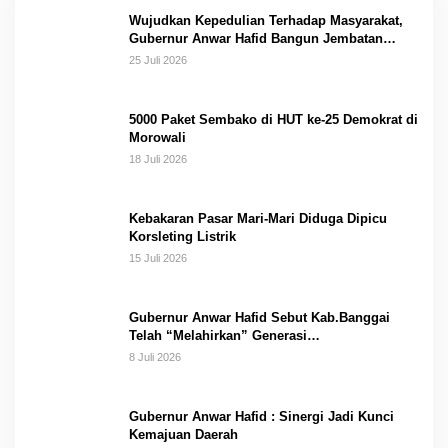
Wujudkan Kepedulian Terhadap Masyarakat,
Gubernur Anwar Hafid Bangun Jembatan
Gantung Masungkang dengan Dana Pribadi
25 Juli 2026
5000 Paket Sembako di HUT ke-25 Demokrat di
Morowali
18 Juli 2026
Kebakaran Pasar Mari-Mari Diduga Dipicu
Korsleting Listrik
15 Juli 2026
Gubernur Anwar Hafid Sebut Kab.Banggai
Telah “Melahirkan” Generasi…
8 Juli 2026
Gubernur Anwar Hafid : Sinergi Jadi Kunci
Kemajuan Daerah