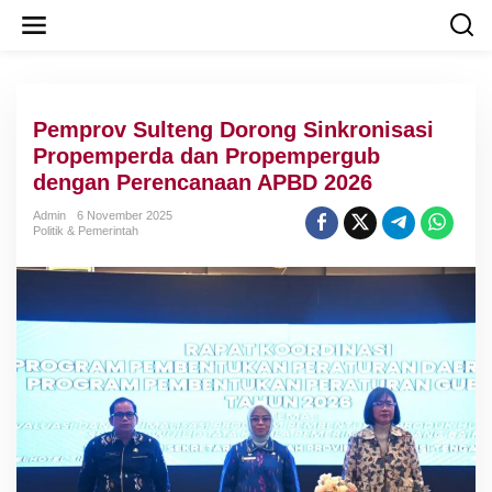
L
e
w
a
t
i
Pemprov Sulteng Dorong Sinkronisasi
k
e
Propemperda dan Propempergub
k
dengan Perencanaan APBD 2026
o
n
Admin
6 November 2025
t
Politik & Pemerintah
e
n