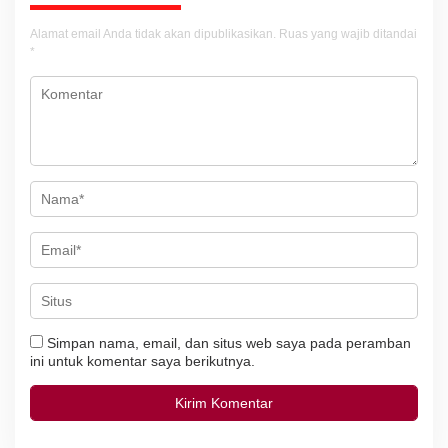
i
Alamat email Anda tidak akan dipublikasikan.
Ruas yang wajib ditandai
p
*
o
s
Simpan nama, email, dan situs web saya pada peramban
ini untuk komentar saya berikutnya.