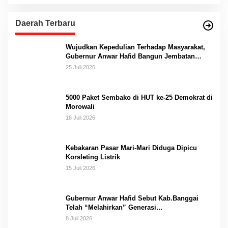
Daerah Terbaru
Wujudkan Kepedulian Terhadap Masyarakat,
Gubernur Anwar Hafid Bangun Jembatan
Gantung Masungkang dengan Dana Pribadi
25 Juli 2026
5000 Paket Sembako di HUT ke-25 Demokrat di
Morowali
18 Juli 2026
Kebakaran Pasar Mari-Mari Diduga Dipicu
Korsleting Listrik
15 Juli 2026
Gubernur Anwar Hafid Sebut Kab.Banggai
Telah “Melahirkan” Generasi…
8 Juli 2026