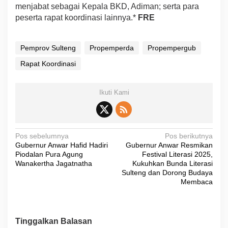
menjabat sebagai Kepala BKD, Adiman; serta para
peserta rapat koordinasi lainnya.*
FRE
Pemprov Sulteng
Propemperda
Propempergub
Rapat Koordinasi
Ikuti Kami
N
Pos sebelumnya
Pos berikutnya
Gubernur Anwar Hafid Hadiri
Gubernur Anwar Resmikan
a
Piodalan Pura Agung
Festival Literasi 2025,
v
Wanakertha Jagatnatha
Kukuhkan Bunda Literasi
Sulteng dan Dorong Budaya
i
Membaca
g
a
s
Tinggalkan Balasan