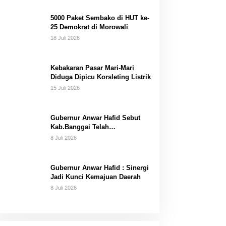
Dana Pribadi
5000 Paket Sembako di HUT ke-
25 Demokrat di Morowali
18 Juli 2026
Kebakaran Pasar Mari-Mari
Diduga Dipicu Korsleting Listrik
15 Juli 2026
Gubernur Anwar Hafid Sebut
Kab.Banggai Telah
“Melahirkan” Generasi…
8 Juli 2026
Gubernur Anwar Hafid : Sinergi
Jadi Kunci Kemajuan Daerah
8 Juli 2026