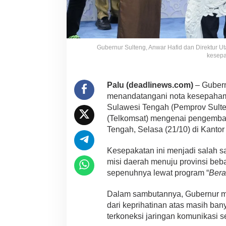
Gubernur Sulteng, Anwar Hafid dan Direktur 
kesepa
Palu (deadlinews.com)
– Gubern
menandatangani nota kesepaham
Sulawesi Tengah (Pemprov Sulten
(Telkomsat) mengenai pengembang
Tengah, Selasa (21/10) di Kantor
Kesepakatan ini menjadi salah 
misi daerah menuju provinsi be
sepenuhnya lewat program “
Bera
Dalam sambutannya, Gubernur me
dari keprihatinan atas masih ba
terkoneksi jaringan komunikasi 