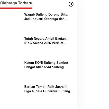
Olahraga Terbaru
Wagub Sulteng Dorong Biliar
Jadi Industri Olahraga dan
Lumbung Prestasi
Tujuh Negara Ambil Bagian,
IPXC Salena 2026 Perkuat
Posisi Sulteng di Kancah
Paralayang Internasional
Ketum KONI Sulteng Sambut
Hangat Atlet ASKI Sulteng
Peraih Dua Emas Kejurnas
Berlian Tomoli Raih Juara III
Liga 4 Piala Gubernur Sulteng
Usai Tumbangkan AKL 88