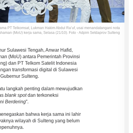
Utama PT Telkomsat, Lukman Hakim Abdul Ra’uf, usai menandatangani nota
haman (MoU) kerja sama, Selasa (21/10). Foto - Adpim Setdaprov Sulteng
ur Sulawesi Tengah, Anwar Hafid,
an (MoU) antara Pemerintah Provinsi
g) dan PT Telkom Satelit Indonesia
an transformasi digital di Sulawesi
 Gubernur Sulteng.
satu langkah penting dalam mewujudkan
bas
blank spot
dan terkoneksi
ni Berdering
”.
negaskan bahwa kerja sama ini lahir
nyaknya wilayah di Sulteng yang belum
sepenuhnya.