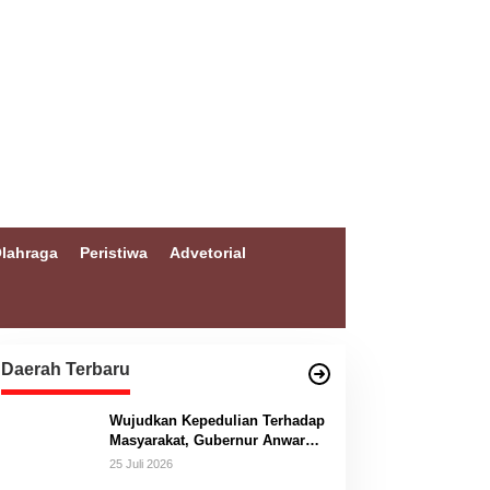
lahraga
Peristiwa
Advetorial
Daerah Terbaru
Wujudkan Kepedulian Terhadap
Masyarakat, Gubernur Anwar
Hafid Bangun Jembatan
25 Juli 2026
Gantung Masungkang dengan