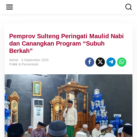
L
e
w
a
t
i
Pemprov Sulteng Peringati Maulid Nabi
k
e
dan Canangkan Program “Subuh
k
Berkah”
o
n
Admin
6 September 2025
t
Politik & Pemerintah
e
n