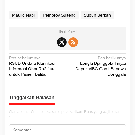
Maulid Nabi
Pemprov Sulteng
Subuh Berkah
Ikuti Kami
N
Pos sebelumnya
Pos berikutnya
RSUD Undata Klarifikasi
Longki Djanggola Tinjau
a
Informasi Obat Rp2 Juta
Dapur MBG Ganti Banawa
v
untuk Pasien Balita
Donggala
i
g
Tinggalkan Balasan
a
s
Alamat email Anda tidak akan dipublikasikan.
Ruas yang wajib ditandai
i
*
p