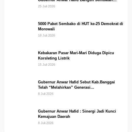
Gantung Masungkang dengan Dana Pribadi
25 Juli 2026
5000 Paket Sembako di HUT ke-25 Demokrat di
Morowali
18 Juli 2026
Kebakaran Pasar Mari-Mari Diduga Dipicu
Korsleting Listrik
15 Juli 2026
Gubernur Anwar Hafid Sebut Kab.Banggai
Telah “Melahirkan” Generasi…
8 Juli 2026
Gubernur Anwar Hafid : Sinergi Jadi Kunci
Kemajuan Daerah
8 Juli 2026