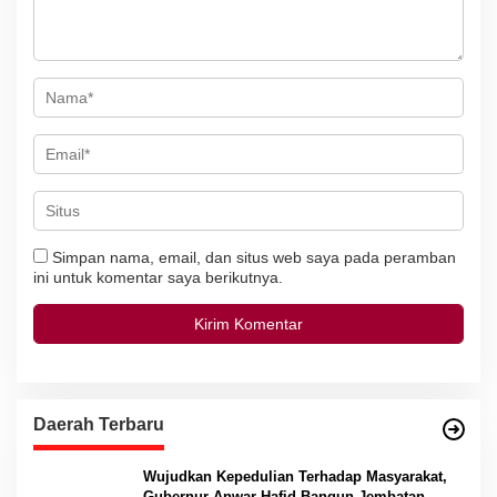
o
s
Simpan nama, email, dan situs web saya pada peramban
ini untuk komentar saya berikutnya.
Daerah Terbaru
Wujudkan Kepedulian Terhadap Masyarakat,
Gubernur Anwar Hafid Bangun Jembatan