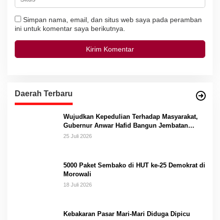
Simpan nama, email, dan situs web saya pada peramban
ini untuk komentar saya berikutnya.
Daerah Terbaru
Wujudkan Kepedulian Terhadap Masyarakat,
Gubernur Anwar Hafid Bangun Jembatan
Gantung Masungkang dengan Dana Pribadi
25 Juli 2026
5000 Paket Sembako di HUT ke-25 Demokrat di
Morowali
18 Juli 2026
Kebakaran Pasar Mari-Mari Diduga Dipicu