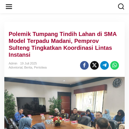
L
e
w
a
t
i
Polemik Tumpang Tindih Lahan di SMA
k
e
Model Terpadu Madani, Pemprov
k
Sulteng Tingkatkan Koordinasi Lintas
o
Instansi
n
t
Admin
19 Juli 2025
e
Advetorial
,
Berita
,
Peristiwa
n