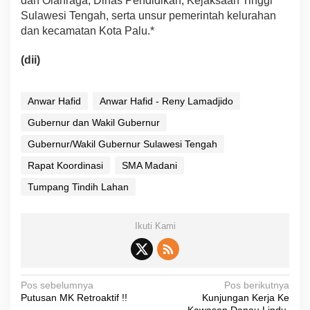
dan Olahraga, Dinas Pendidikan, Kejaksaan Tinggi
Sulawesi Tengah, serta unsur pemerintah kelurahan
dan kecamatan Kota Palu.*
(dii)
Anwar Hafid
Anwar Hafid - Reny Lamadjido
Gubernur dan Wakil Gubernur
Gubernur/Wakil Gubernur Sulawesi Tengah
Rapat Koordinasi
SMA Madani
Tumpang Tindih Lahan
Ikuti Kami
N
Pos sebelumnya
Pos berikutnya
Putusan MK Retroaktif !!
Kunjungan Kerja Ke
a