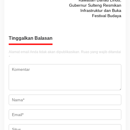
Kawasan Danau Lindu,
v
Gubernur Sulteng Resmikan
Infrastruktur dan Buka
i
Festival Budaya
g
a
s
Tinggalkan Balasan
i
Alamat email Anda tidak akan dipublikasikan.
Ruas yang wajib ditandai
p
*
o
s