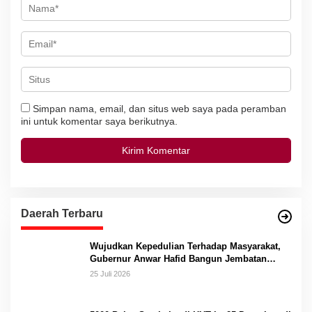
Simpan nama, email, dan situs web saya pada peramban
ini untuk komentar saya berikutnya.
Daerah Terbaru
Wujudkan Kepedulian Terhadap Masyarakat,
Gubernur Anwar Hafid Bangun Jembatan
Gantung Masungkang dengan Dana Pribadi
25 Juli 2026