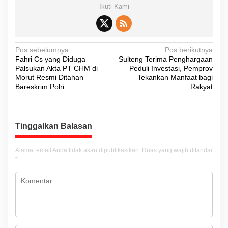
Ikuti Kami
N
Pos sebelumnya
Pos berikutnya
Fahri Cs yang Diduga
Sulteng Terima Penghargaan
a
Palsukan Akta PT CHM di
Peduli Investasi, Pemprov
v
Morut Resmi Ditahan
Tekankan Manfaat bagi
Bareskrim Polri
Rakyat
i
g
a
Tinggalkan Balasan
s
i
Alamat email Anda tidak akan dipublikasikan.
Ruas yang wajib ditandai
*
p
o
s