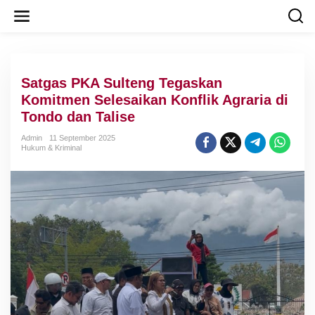
L
e
w
a
t
i
Satgas PKA Sulteng Tegaskan
k
e
Komitmen Selesaikan Konflik Agraria di
k
Tondo dan Talise
o
n
Admin
11 September 2025
t
Hukum & Kriminal
e
n