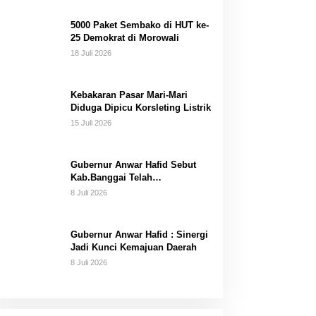
Dana Pribadi
5000 Paket Sembako di HUT ke-
25 Demokrat di Morowali
18 Juli 2026
Kebakaran Pasar Mari-Mari
Diduga Dipicu Korsleting Listrik
15 Juli 2026
Gubernur Anwar Hafid Sebut
Kab.Banggai Telah
“Melahirkan” Generasi…
8 Juli 2026
Gubernur Anwar Hafid : Sinergi
Jadi Kunci Kemajuan Daerah
8 Juli 2026