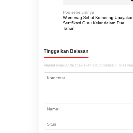
N
Pos sebelumnya
Wamenag Sebut Kemenag Upayaka
a
Sertifikasi Guru Kelar dalam Dua
v
Tahun
i
g
Tinggalkan Balasan
a
s
Alamat email Anda tidak akan dipublikasikan.
Ruas yan
i
p
o
s