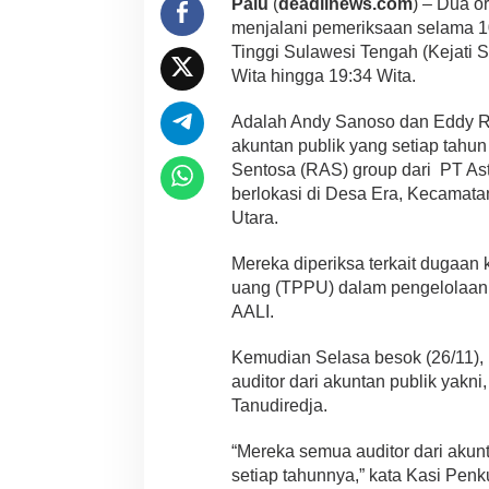
Palu
(
deadlinews.com
) – Dua o
menjalani pemeriksaan selama 10
Tinggi Sulawesi Tengah (Kejati Su
Wita hingga 19:34 Wita.
Adalah Andy Sanoso dan Eddy Ri
akuntan publik yang setiap tah
Sentosa (RAS) group dari PT Ast
berlokasi di Desa Era, Kecamata
Utara.
Mereka diperiksa terkait dugaan 
uang (TPPU) dalam pengelolaan 
AALI.
Kemudian Selasa besok (26/11), 
auditor dari akuntan publik yakni
Tanudiredja.
“Mereka semua auditor dari aku
setiap tahunnya,” kata Kasi Penk