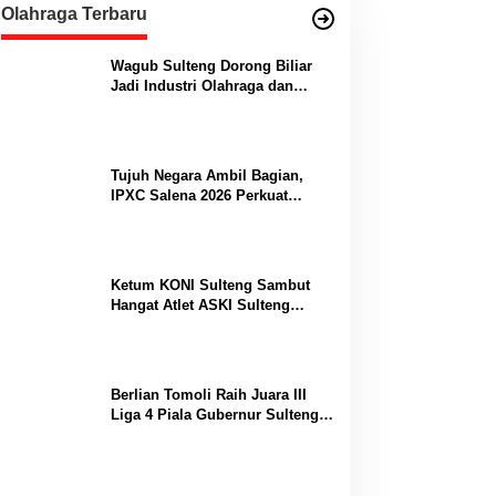
Olahraga Terbaru
Wagub Sulteng Dorong Biliar
Jadi Industri Olahraga dan
Lumbung Prestasi
Tujuh Negara Ambil Bagian,
IPXC Salena 2026 Perkuat
Posisi Sulteng di Kancah
Paralayang Internasional
Ketum KONI Sulteng Sambut
Hangat Atlet ASKI Sulteng
Peraih Dua Emas Kejurnas
Berlian Tomoli Raih Juara III
Liga 4 Piala Gubernur Sulteng
Usai Tumbangkan AKL 88