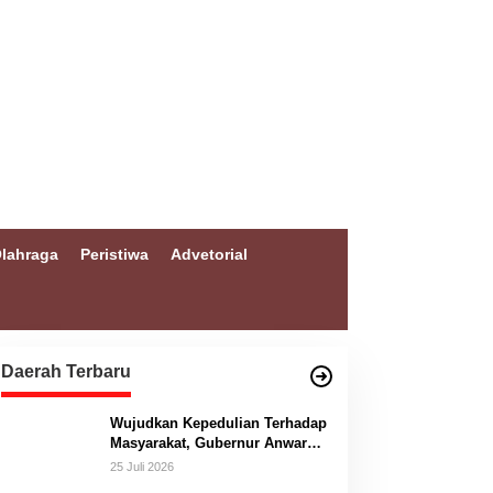
lahraga
Peristiwa
Advetorial
Daerah Terbaru
Wujudkan Kepedulian Terhadap
Masyarakat, Gubernur Anwar
Hafid Bangun Jembatan
25 Juli 2026
Gantung Masungkang dengan