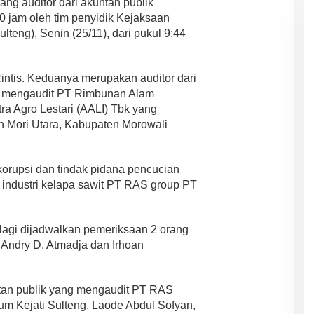
rang auditor dari akuntan publik
 jam oleh tim penyidik Kejaksaan
lteng), Senin (25/11), dari pukul 9:44
ntis. Keduanya merupakan auditor dari
un mengaudit PT Rimbunan Alam
ra Agro Lestari (AALI) Tbk yang
n Mori Utara, Kabupaten Morowali
korupsi dan tindak pidana pencucian
industri kelapa sawit PT RAS group PT
lagi dijadwalkan pemeriksaan 2 orang
, Andry D. Atmadja dan Irhoan
ntan publik yang mengaudit PT RAS
um Kejati Sulteng, Laode Abdul Sofyan,