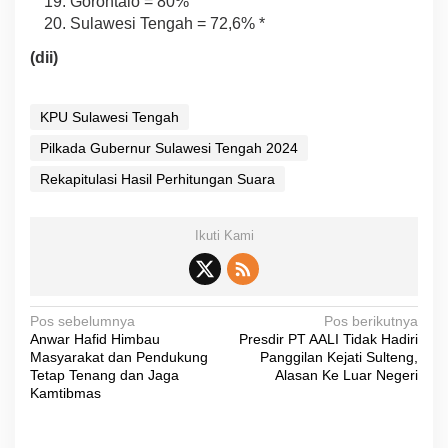
Gorontalo = 80%
Sulawesi Tengah = 72,6% *
(dii)
KPU Sulawesi Tengah
Pilkada Gubernur Sulawesi Tengah 2024
Rekapitulasi Hasil Perhitungan Suara
Ikuti Kami
N
Pos sebelumnya
Pos berikutnya
Anwar Hafid Himbau
Presdir PT AALI Tidak Hadiri
a
Masyarakat dan Pendukung
Panggilan Kejati Sulteng,
v
Tetap Tenang dan Jaga
Alasan Ke Luar Negeri
Kamtibmas
i
g