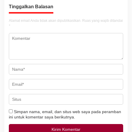
a
Tinggalkan Balasan
s
i
Alamat email Anda tidak akan dipublikasikan.
Ruas yang wajib ditandai
*
p
o
s
Simpan nama, email, dan situs web saya pada peramban
ini untuk komentar saya berikutnya.