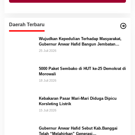
Daerah Terbaru
Wujudkan Kepedulian Terhadap Masyarakat,
Gubernur Anwar Hafid Bangun Jembatan
Gantung Masungkang dengan Dana Pribadi
25 Juli 2026
5000 Paket Sembako di HUT ke-25 Demokrat di
Morowali
18 Juli 2026
Kebakaran Pasar Mari-Mari Diduga Dipicu
Korsleting Listrik
15 Juli 2026
Gubernur Anwar Hafid Sebut Kab.Banggai
Telah “Melahirkan” Generasi…