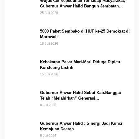
Wujudkan Kepedulian Terhadap Masyarakat,
Gubernur Anwar Hafid Bangun Jembatan
Gantung Masungkang dengan Dana Pribadi
25 Juli 2026
5000 Paket Sembako di HUT ke-25 Demokrat di
Morowali
18 Juli 2026
Kebakaran Pasar Mari-Mari Diduga Dipicu
Korsleting Listrik
15 Juli 2026
Gubernur Anwar Hafid Sebut Kab.Banggai
Telah “Melahirkan” Generasi…
8 Juli 2026
Gubernur Anwar Hafid : Sinergi Jadi Kunci
Kemajuan Daerah
8 Juli 2026