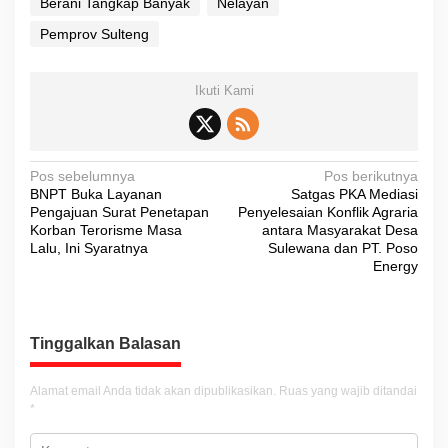
Berani Tangkap Banyak
Nelayan
Pemprov Sulteng
Ikuti Kami
N
Pos sebelumnya
Pos berikutnya
BNPT Buka Layanan
Satgas PKA Mediasi
a
Pengajuan Surat Penetapan
Penyelesaian Konflik Agraria
v
Korban Terorisme Masa
antara Masyarakat Desa
Lalu, Ini Syaratnya
Sulewana dan PT. Poso
i
Energy
g
a
s
Tinggalkan Balasan
i
Alamat email Anda tidak akan dipublikasikan.
Ruas yang wajib ditandai
p
*
o