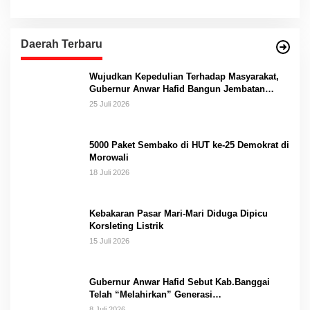
Daerah Terbaru
Wujudkan Kepedulian Terhadap Masyarakat,
Gubernur Anwar Hafid Bangun Jembatan
Gantung Masungkang dengan Dana Pribadi
25 Juli 2026
5000 Paket Sembako di HUT ke-25 Demokrat di
Morowali
18 Juli 2026
Kebakaran Pasar Mari-Mari Diduga Dipicu
Korsleting Listrik
15 Juli 2026
Gubernur Anwar Hafid Sebut Kab.Banggai
Telah “Melahirkan” Generasi…
8 Juli 2026