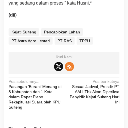
yang sedang dalam proses,” kata Husni.*
(dii)
Kejati Sulteng
Pencaplokan Lahan
PT Astra Agro Lestari
PT RAS
TPPU
Ikuti Kami
N
Pos sebelumnya
Pos berikutnya
Pasangan ‘Berani’ Menang di
Sesuai Jadwal, Presdir PT
a
8 Kabupaten dan 1 Kota
AALI Tbk Akan Diperiksa
v
dalam Rapat Pleno
Penyidik Kejati Sulteng Hari
Rekapitulasi Suara oleh KPU
Ini
i
Sulteng
g
a