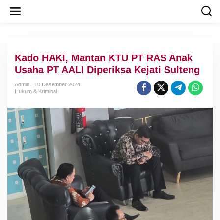
L
e
w
a
t
i
Kado HAKI, Mantan KTU PT RAS Anak
k
e
Usaha PT AALI Diperiksa Kejati Sulteng
k
o
Admin
10 Desember 2024
Hukum & Kriminal
n
t
e
n