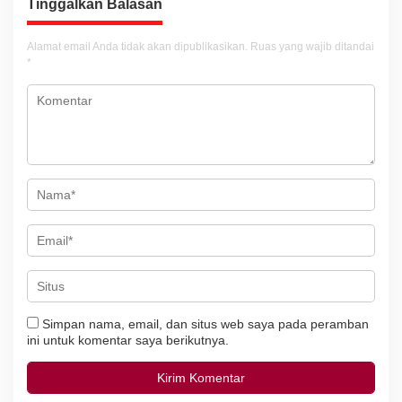
s
Tinggalkan Balasan
i
Alamat email Anda tidak akan dipublikasikan.
Ruas yang wajib ditandai
p
*
o
s
Simpan nama, email, dan situs web saya pada peramban
ini untuk komentar saya berikutnya.