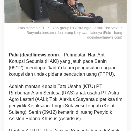
Foto mantan KTU PT RAS group PT Astra Agro Lestari Tbk Alexius
Suryanta bersama dua orang karyawan lainnya (Foto - bang
doel/deadlinews.com)
Palu
(
deadlinews.com
) – Peringatan Hari Anti
Korupsi Sedunia (HAKI) yang jatuh pada Senin
(09/12), mendapat ‘kado’ dalam pengusutan dugaan
korupsi dan tindak pidana pencucian uang (TPPU).
Adalah mantan Kepala Tata Usaha (KTU) PT
Rimbunan Alam Sentosa (RAS) anak usaha PT Astra
Agro Lestari (AALI) Tbk, Alexius Suryanta diperiksa tim
penyidik Kejaksaan Tinggi Sulawesi Tengah (Kejati
Sulteng), Senin (09/12) kemarin di ruang Penyidik
Asisten Pidana Khusus (Aspidsus).
Mantan KTU PT Ras, Alexius Suryanta hadir di Kejati