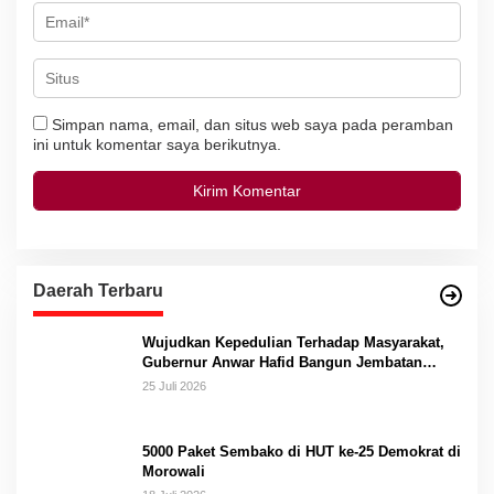
Simpan nama, email, dan situs web saya pada peramban
ini untuk komentar saya berikutnya.
Daerah Terbaru
Wujudkan Kepedulian Terhadap Masyarakat,
Gubernur Anwar Hafid Bangun Jembatan
Gantung Masungkang dengan Dana Pribadi
25 Juli 2026
5000 Paket Sembako di HUT ke-25 Demokrat di
Morowali