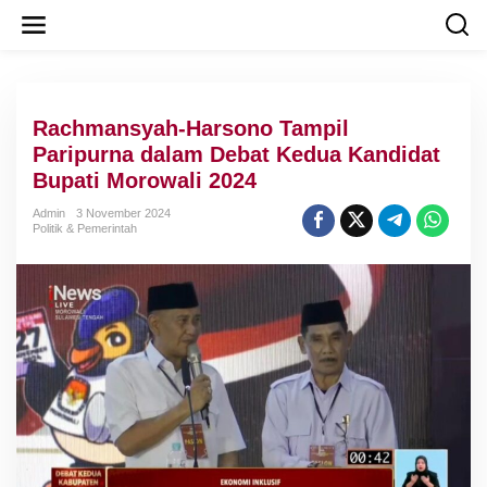
L
e
w
a
t
i
Rachmansyah-Harsono Tampil
k
e
Paripurna dalam Debat Kedua Kandidat
k
Bupati Morowali 2024
o
n
Admin
3 November 2024
t
Politik & Pemerintah
e
n