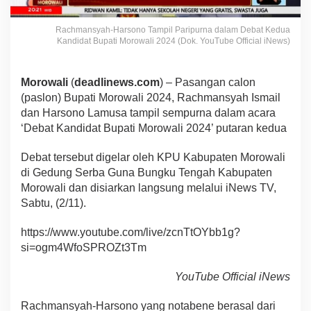
Rachmansyah-Harsono Tampil Paripurna dalam Debat Kedua
Kandidat Bupati Morowali 2024 (Dok. YouTube Official iNews)
Morowali
(
deadlinews.com
) – Pasangan calon
(paslon) Bupati Morowali 2024, Rachmansyah Ismail
dan Harsono Lamusa tampil sempurna dalam acara
‘Debat Kandidat Bupati Morowali 2024’ putaran kedua
Debat tersebut digelar oleh KPU Kabupaten Morowali
di Gedung Serba Guna Bungku Tengah Kabupaten
Morowali dan disiarkan langsung melalui iNews TV,
Sabtu, (2/11).
https://www.youtube.com/live/zcnTtOYbb1g?
si=ogm4WfoSPROZt3Tm
YouTube Official iNews
Rachmansyah-Harsono yang notabene berasal dari