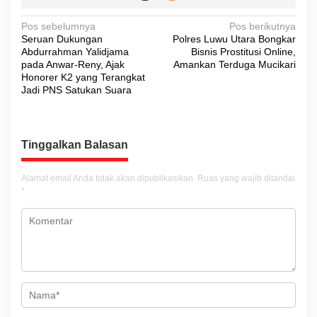
N
Pos sebelumnya
Pos berikutnya
Seruan Dukungan
Polres Luwu Utara Bongkar
a
Abdurrahman Yalidjama
Bisnis Prostitusi Online,
v
pada Anwar-Reny, Ajak
Amankan Terduga Mucikari
Honorer K2 yang Terangkat
i
Jadi PNS Satukan Suara
g
a
s
Tinggalkan Balasan
i
Alamat email Anda tidak akan dipublikasikan.
Ruas yang wajib ditandai
p
*
o
s