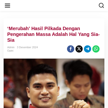
L
e
w
a
t
i
‘Merubah’ Hasil Pilkada Dengan
k
e
Pengerahan Massa Adalah Hal Yang Sia-
k
Sia
o
n
Admin
3 Desember 2024
t
Opini
e
n