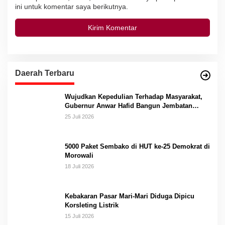
ini untuk komentar saya berikutnya.
Daerah Terbaru
Wujudkan Kepedulian Terhadap Masyarakat,
Gubernur Anwar Hafid Bangun Jembatan
Gantung Masungkang dengan Dana Pribadi
25 Juli 2026
5000 Paket Sembako di HUT ke-25 Demokrat di
Morowali
18 Juli 2026
Kebakaran Pasar Mari-Mari Diduga Dipicu
Korsleting Listrik
15 Juli 2026