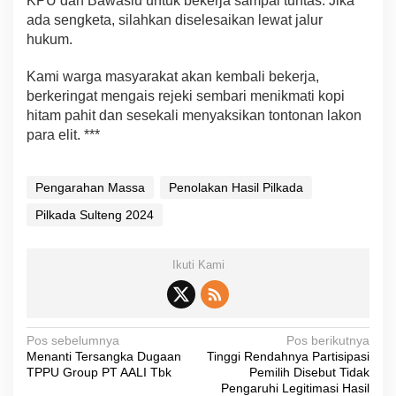
KPU dan Bawaslu untuk bekerja sampai tuntas. Jika
ada sengketa, silahkan diselesaikan lewat jalur
hukum.
Kami warga masyarakat akan kembali bekerja,
berkeringat mengais rejeki sembari menikmati kopi
hitam pahit dan sesekali menyaksikan tontonan lakon
para elit. ***
Pengarahan Massa
Penolakan Hasil Pilkada
Pilkada Sulteng 2024
Ikuti Kami
N
Pos sebelumnya
Pos berikutnya
Menanti Tersangka Dugaan
Tinggi Rendahnya Partisipasi
a
TPPU Group PT AALI Tbk
Pemilih Disebut Tidak
v
Pengaruhi Legitimasi Hasil