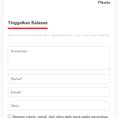
Pilkada
i
g
a
Tinggalkan Balasan
s
i
Alamat email Anda tidak akan dipublikasikan.
Ruas yang wajib ditandai
*
p
o
s
Simpan nama, email, dan situs web saya pada peramban