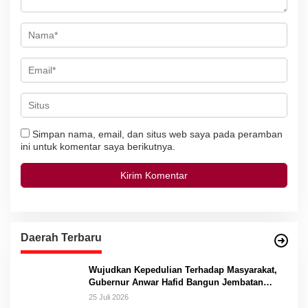
Simpan nama, email, dan situs web saya pada peramban
ini untuk komentar saya berikutnya.
Daerah Terbaru
Wujudkan Kepedulian Terhadap Masyarakat,
Gubernur Anwar Hafid Bangun Jembatan
Gantung Masungkang dengan Dana Pribadi
25 Juli 2026