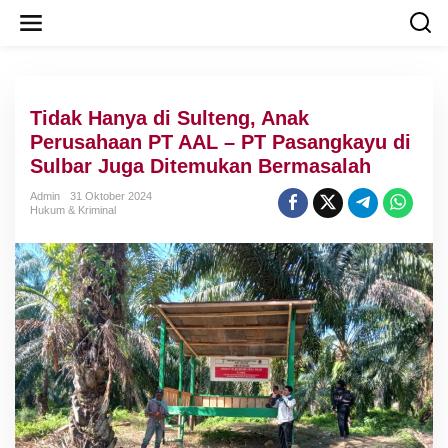
L
e
w
a
t
i
Tidak Hanya di Sulteng, Anak
k
e
Perusahaan PT AAL – PT Pasangkayu di
k
Sulbar Juga Ditemukan Bermasalah
o
n
Admin
31 Oktober 2024
t
Hukum & Kriminal
e
n