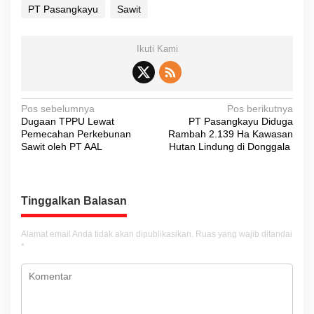
PT Pasangkayu
Sawit
Ikuti Kami
N
Pos sebelumnya
Pos berikutnya
Dugaan TPPU Lewat
PT Pasangkayu Diduga
a
Pemecahan Perkebunan
Rambah 2.139 Ha Kawasan
v
Sawit oleh PT AAL
Hutan Lindung di Donggala
i
g
Tinggalkan Balasan
a
s
Alamat email Anda tidak akan dipublikasikan.
Ruas yang wajib ditandai
i
*
p
o
s